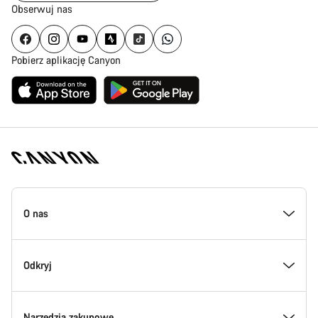
Obserwuj nas
Pobierz aplikację Canyon
Stopka
strony
O nas
Canyon
Poznaj Canyon
Odkryj
Innowacje w Canyon
Wydarzenia
Narzędzia zakupowe