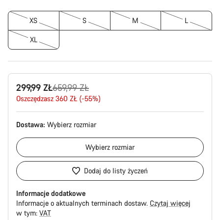
XS
S
M
L
XL
Oryginalna
299,99 ZŁ
659,99 ZŁ
cena
Oszczędzasz 360 ZŁ (-55%)
Dostawa:
Wybierz
rozmiar
Wybierz
rozmiar
Dodaj do listy życzeń
Informacje dodatkowe
Informacje o aktualnych terminach dostaw.
Czytaj więcej
w tym:
VAT