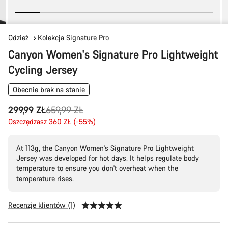
Odzież
Kolekcja Signature Pro
Canyon Women's Signature Pro Lightweight
Cycling Jersey
Obecnie brak na stanie
Oryginalna
299,99 ZŁ
659,99 ZŁ
cena
Oszczędzasz 360 ZŁ (-55%)
At 113g, the Canyon Women's Signature Pro Lightweight
Jersey was developed for hot days. It helps regulate body
temperature to ensure you don't overheat when the
temperature rises.
Recenzje klientów (1)