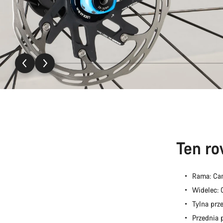
Ten ro
Rama: Ca
Widelec:
Tylna prz
Przednia 