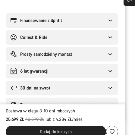
Powody
Potrzebujesz pomocy?
zakupu
Finansowanie z Splitit
Nasi eksperci obsługi klienta czekają na Twoje pytania.
Collect & Ride
Rozpocznij czat
Prosty samodzielny montaż
Zamknij
6 lat gwarancji
30 dni na zwrot
Zaawansowana ochrona w transporcie
Dostawa w ciągu 3-10 dni roboczych
Oryginalna cena
25.699 ZŁ
40.599 ZŁ
lub z 4.284 ZŁ/mies.
Dodaj do koszyka