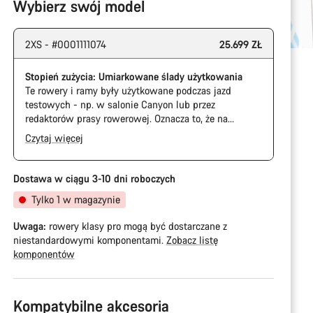
Wybierz swój model
2XS - #0001111074
25.699 ZŁ
Stopień zużycia: Umiarkowane ślady użytkowania
Te rowery i ramy były użytkowane podczas jazd
testowych - np. w salonie Canyon lub przez
redaktorów prasy rowerowej. Oznacza to, że na
kasecie i łańcuchu widoczne są ślady zużycia. Ponadto
Czytaj więcej
rama i komponenty mogą mieć zarysowania,
uszkodzenia lakieru i odchylenia kolorów. Jednak
wszystkie części działają bez zarzutu.
Dostawa w ciągu 3-10 dni roboczych
Tylko 1 w magazynie
Uwaga:
rowery klasy pro mogą być dostarczane z
niestandardowymi komponentami.
Zobacz listę
komponentów
Kompatybilne akcesoria