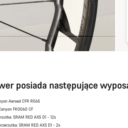
wer posiada następujące wypos
nyon Aeroad CFR R065
 Canyon FK0060 CF
erzutka: SRAM RED AXS D1 - 12s
przerzutka: SRAM RED AXS D1 - 2s