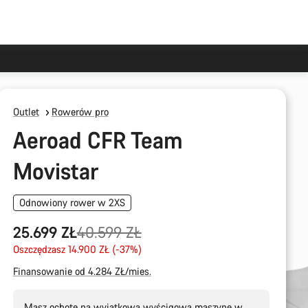
Outlet
Rowerów pro
Aeroad CFR Team
Movistar
Odnowiony rower w 2XS
Oryginalna
25.699 ZŁ
40.599 ZŁ
cena
Oszczędzasz 14.900 ZŁ (-37%)
Finansowanie od 4.284 ZŁ/mies.
Masz ochotę na wyjątkową wyścigową maszynę w