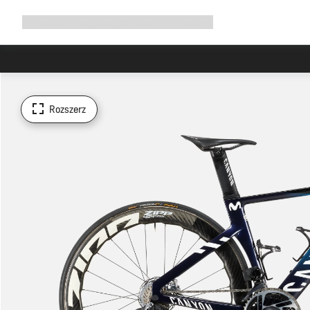
Rozwiń
Sklep
Dlaczego Canyon
Jedź z nami
Serwis
nawigację
Rozszerz