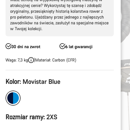
atrakcyjnej cenie? Wykorzystaj tę szansę i zdobądź
oryginalny, przesiąknięty historią kolarstwa rower z
pro peletonu. Ujeżdżany przez jednego z najlepszych
zawodników na świecie, zasłużył na specjalne miejsce
w Twojej kolekcji.
30 dni na zwrot
6 lat gwarancji
Waga: 7,3 kg
Materiał: Carbon (CFR)
Konfiguracja
Kolor:
Movistar Blue
produktu
Rozmiar ramy:
2XS