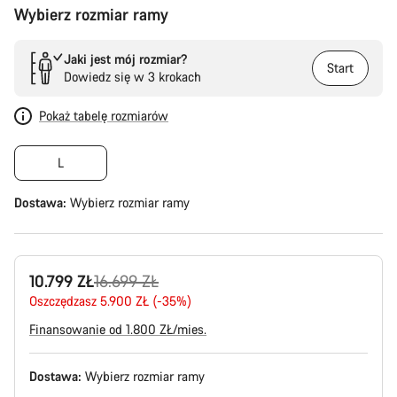
Wybierz rozmiar ramy
Jaki jest mój rozmiar?
Start
Dowiedz się w 3 krokach
Pokaż tabelę rozmiarów
L
Dostawa:
Wybierz
rozmiar ramy
Oryginalna
10.799 ZŁ
16.699 ZŁ
cena
Oszczędzasz 5.900 ZŁ (-35%)
Finansowanie od 1.800 ZŁ/mies.
Dostawa:
Wybierz
rozmiar ramy