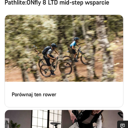
Pathlite:ONfly 8 LTD mid-step wsparcie
Porównaj ten rower