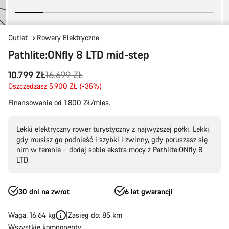
Outlet
Rowery Elektryczne
Pathlite:ONfly 8 LTD mid-step
Oryginalna
10.799 ZŁ
16.699 ZŁ
cena
Oszczędzasz 5.900 ZŁ (-35%)
Finansowanie od 1.800 ZŁ/mies.
Lekki elektryczny rower turystyczny z najwyższej półki. Lekki,
gdy musisz go podnieść i szybki i zwinny, gdy poruszasz się
nim w terenie – dodaj sobie ekstra mocy z Pathlite:ONfly 8
LTD.
30 dni na zwrot
6 lat gwarancji
Waga: 16,64 kg
Zasięg do: 85 km
Wszystkie komponenty