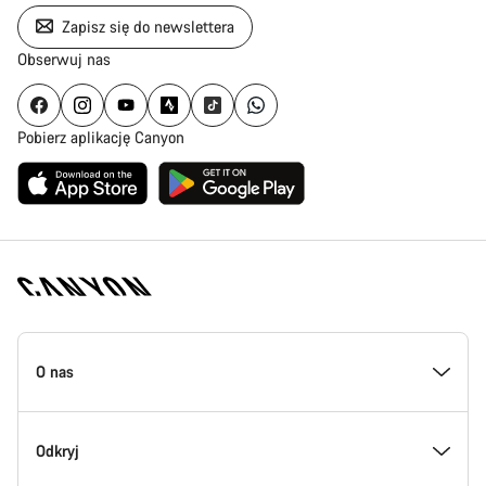
Zapisz się do newslettera
Obserwuj nas
Pobierz aplikację Canyon
Stopka
strony
O nas
Canyon
Poznaj Canyon
Odkryj