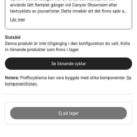
används lätt flertalet gånger vid Canyon Showroom eller
testcyklats av jounarlister. Detta innebär att det finns spår av
användning på kedja och kasset. Ram samt övriga
Läs mer
komponenter kan ha lätta skrapmärken, lacksläpp eller
avikande färg, dock har alla cykelns komponenter full
funktion.
Slutsåld
Denna produkt är inte tillgänglig i den konfiguration du valt. Kolla
in liknande produkter som finns i lager.
Se liknande cyklar
Notera:
Proffscyklarna kan vara byggda med olika komponenter.
Se
komponentlistan.
Ej på lager
Anledningar
att