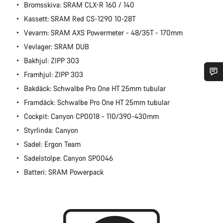
Bromsskiva: SRAM CLX-R 160 / 140
Kassett: SRAM Red CS-1290 10-28T
Vevarm: SRAM AXS Powermeter - 48/35T - 170mm
Vevlager: SRAM DUB
Bakhjul: ZIPP 303
Framhjul: ZIPP 303
Bakdäck: Schwalbe Pro One HT 25mm tubular
Behöver du hjälp?
Framdäck: Schwalbe Pro One HT 25mm tubular
Cockpit: Canyon CP0018 - 110/390-430mm
Vår kundtjänst finns här redo att besvara dina frågor om
allt från ändringar i din order till storleksfrågor på cyklar.
Styrlinda: Canyon
Sadel: Ergon Team
Starta chatt
Sadelstolpe: Canyon SP0046
Batteri: SRAM Powerpack
Stäng