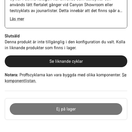
används lätt flertalet gånger vid Canyon Showroom eller
testcyklats av jounarlister. Detta innebär att det finns spår av
användning på kedja och kasset. Ram samt övriga
Läs mer
komponenter kan ha lätta skrapmärken, lacksläpp eller
avikande färg, dock har alla cykelns komponenter full
funktion.
Slutsåld
Denna produkt är inte tillgänglig i den konfiguration du valt. Kolla
in liknande produkter som finns i lager.
Se liknande cyklar
Notera:
Proffscyklarna kan vara byggda med olika komponenter.
Se
komponentlistan.
Ej på lager
Anledningar
att