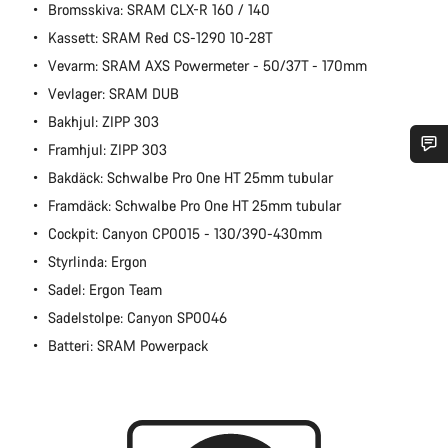
Bromsskiva: SRAM CLX-R 160 / 140
Kassett: SRAM Red CS-1290 10-28T
Vevarm: SRAM AXS Powermeter - 50/37T - 170mm
Vevlager: SRAM DUB
Bakhjul: ZIPP 303
Framhjul: ZIPP 303
Bakdäck: Schwalbe Pro One HT 25mm tubular
Behöver du hjälp?
Framdäck: Schwalbe Pro One HT 25mm tubular
Cockpit: Canyon CP0015 - 130/390-430mm
Vår kundtjänst finns här redo att besvara dina frågor om
allt från ändringar i din order till storleksfrågor på cyklar.
Styrlinda: Ergon
Sadel: Ergon Team
Starta chatt
Sadelstolpe: Canyon SP0046
Batteri: SRAM Powerpack
Stäng