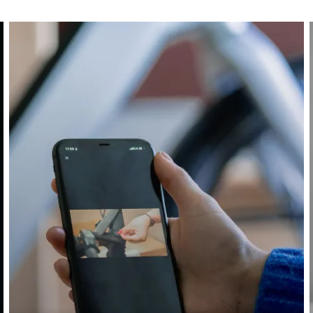
Behöver du hjälp?
Vår kundtjänst finns här redo att besvara dina 