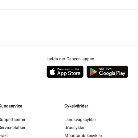
Ladda ner Canyon-appen
Kundservice
Cykelvärldar
Supportcenter
Landsvägscyklar
Serviceplatser
Gruscyklar
Frakt
Mountainbikecyklar