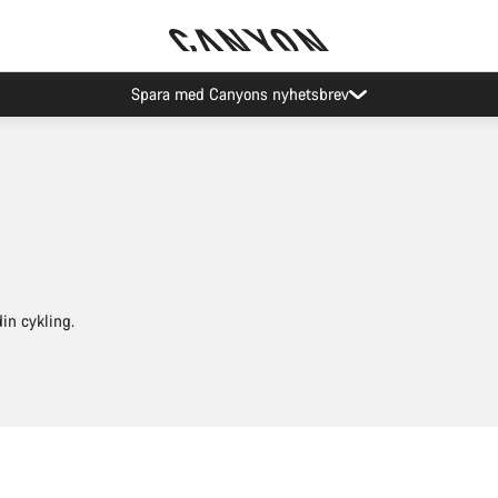
Canyon Evenemang
din cykling.
Snabbval