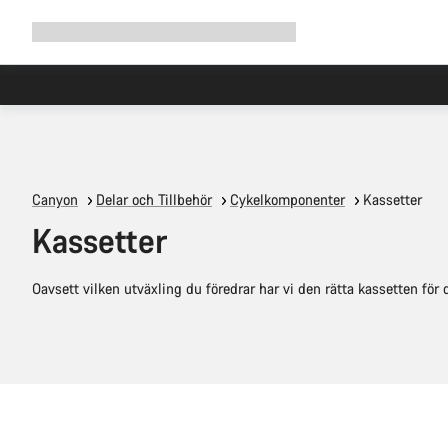
Utöka
Shop
Why Canyon
Cykla med oss
Service
navigering
Canyon
Delar och Tillbehör
Cykelkomponenter
Kassetter
Kassetter
Oavsett vilken utväxling du föredrar har vi den rätta kassetten för 
Snabbval