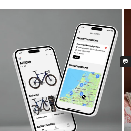
frågor om allt från ändringar i din order till storleksfrågor på cyklar.
Starta chatt
Stäng