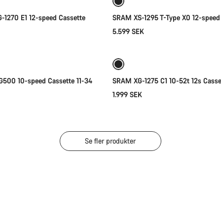
-1270 E1 12-speed Cassette
SRAM XS-1295 T-Type X0 12-speed
5.599 SEK
Lägg i kundvagn
Lägg i kundvagn
500 10-speed Cassette 11-34
SRAM XG-1275 C1 10-52t 12s Casse
1.999 SEK
Se fler produkter