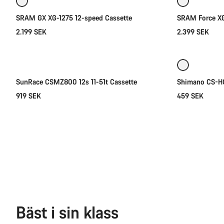
SRAM GX XG-1275 12-speed Cassette
SRAM Force XG
2.199 SEK
2.399 SEK
Lägg i kundvagn
SunRace CSMZ800 12s 11-51t Cassette
Shimano CS-HG
919 SEK
459 SEK
Bäst i sin klass