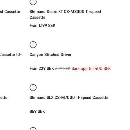
ed Cassette
Shimano Deore XT CS-M8000 11-speed
Cassette
Från 1.199 SEK
Snabbval
-64%
assette 10-
Canyon Stitched Driver
Originalpris
Från 229 SEK
629 SEK
Sara upp till 400 SEK
Snabbval
ette
Shimano SLX CS-M7000 11-speed Cassette
859 SEK
Snabbval