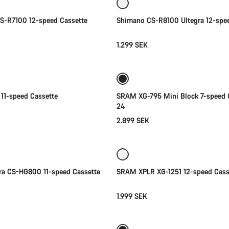
S-R7100 12-speed Cassette
Shimano CS-R8100 Ultegra 12-spe
1.299 SEK
Lägg i kundvagn
Lägg i kundvagn
11-speed Cassette
SRAM XG-795 Mini Block 7-speed C
24
2.899 SEK
Lägg i kundvagn
Lägg i kundvagn
ra CS-HG800 11-speed Cassette
SRAM XPLR XG-1251 12-speed Cass
1.999 SEK
Snabbval
Lägg i kundvagn