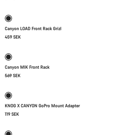
Lägg i kundvagn
Vår kundtjänst finns här redo att besvara dina frågor om
allt från ändringar i din order till storleksfrågor på cyklar.
Canyon LOAD Front Rack Grizl
Starta chatt
459 SEK
Lägg i kundvagn
Stäng
Canyon MIK Front Rack
569 SEK
Lägg i kundvagn
Redo för vädret
KNOG X CANYON GoPro Mount Adapter
119 SEK
Lägg i kundvagn