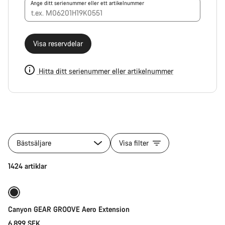
Ange ditt serienummer eller ett artikelnummer
Visa reservdelar
Hitta ditt serienummer eller artikelnummer
Alla
produkter
Bästsäljare
Visa filter
i
kategori
Lägg i kundvagn
1424 artiklar
Canyon
Reservdelar
Canyon GEAR GROOVE Aero Extension
6.899 SEK