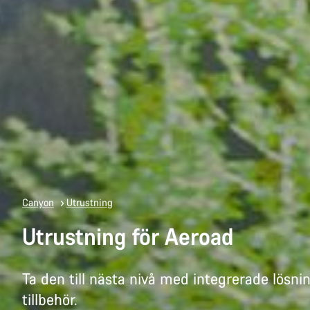
Canyon
Utrustning
Utrustning för Aeroad
Ta den till nästa nivå med integrerade lösn
tillbehör.