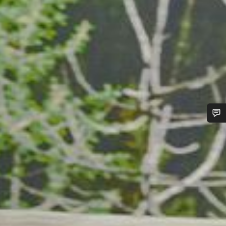
frågor om allt från ändringar i din order till storleksfrågor på cyklar.
Starta chatt
Stäng