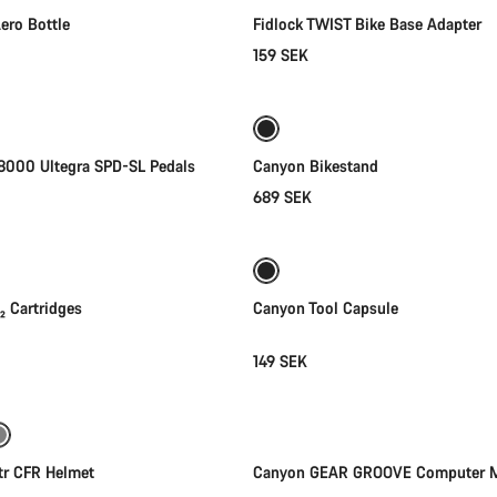
ero Bottle
Fidlock TWIST Bike Base Adapter
159 SEK
Lägg i kundvagn
Lägg i kundvagn
000 Ultegra SPD-SL Pedals
Canyon Bikestand
689 SEK
Lägg i kundvagn
Lägg i kundvagn
₂ Cartridges
Canyon Tool Capsule
149 SEK
Snabbval
Kommer snart
tr CFR Helmet
Canyon GEAR GROOVE Computer 