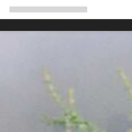
Utöka
Shop
Why Canyon
Cykla med oss
Service
navigering