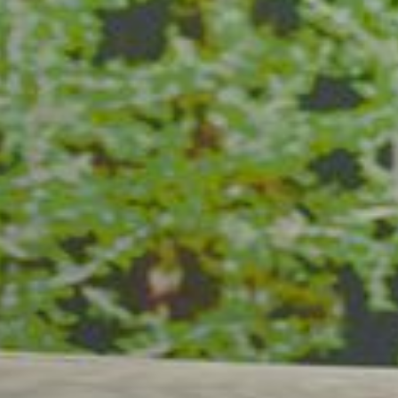
Behöver du hjälp?
Vår kundtjänst finns här redo att besvara dina 