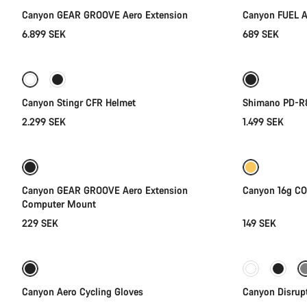
din
Canyon GEAR GROOVE Aero Extension
Canyon FUEL A
Aeroad
6.899 SEK
689 SEK
Snabbval
Canyon Stingr CFR Helmet
Shimano PD-R8
2.299 SEK
1.499 SEK
Lägg i kundvagn
Canyon GEAR GROOVE Aero Extension
Canyon 16g CO
Computer Mount
229 SEK
149 SEK
Snabbval
Canyon Aero Cycling Gloves
Canyon Disrup