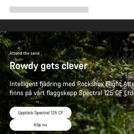
Utöka
Shop
Why Canyon
Cykla med oss
Service
navigering
Attend the send
Rowdy gets clever
Intelligent fjädring med Rockshox Flight At
finns på vårt flaggskepp Spectral 125 CF Ltd
Upptäck Spectral 125 CF
Köp nu