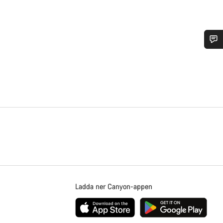
frågor om allt från ändringar i din order till storleksfrågor på cyklar.
Starta chatt
Stäng
Ladda ner Canyon-appen