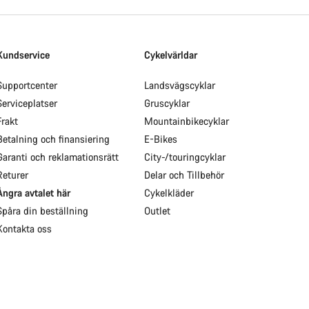
Kundservice
Cykelvärldar
Supportcenter
Landsvägscyklar
Serviceplatser
Gruscyklar
Frakt
Mountainbikecyklar
Betalning och finansiering
E-Bikes
Garanti och reklamationsrätt
City-/touringcyklar
Returer
Delar och Tillbehör
Ångra avtalet här
Cykelkläder
Spåra din beställning
Outlet
Kontakta oss