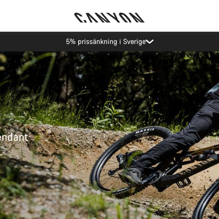
5% prissänkning i Sverige
tendant
.