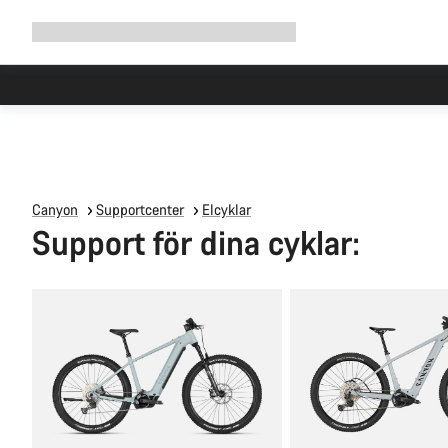
Utöka
Shop
Why Canyon
Cykla med oss
Service
navigering
Canyon
Supportcenter
Elcyklar
Support för dina cyklar: