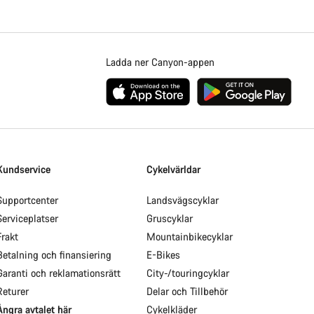
Ladda ner Canyon-appen
Kundservice
Cykelvärldar
Supportcenter
Landsvägscyklar
Serviceplatser
Gruscyklar
Frakt
Mountainbikecyklar
Betalning och finansiering
E-Bikes
Garanti och reklamationsrätt
City-/touringcyklar
Returer
Delar och Tillbehör
Ångra avtalet här
Cykelkläder