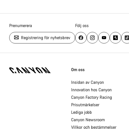
Prenumerera
Följ oss
Registrering för nyhetsbrev
Canyon
hemsida
Om oss
fotnoter
Insidan av Canyon
Innovation hos Canyon
Canyon Factory Racing
Prisutmärkelser
Lediga jobb
Canyon Newsroom
Villkor och bestämmelser