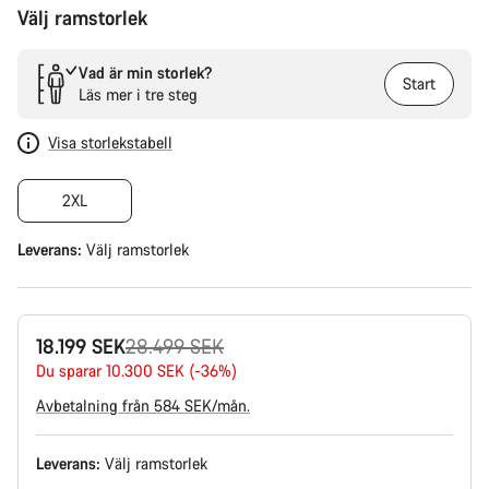
Välj ramstorlek
Vad är min storlek?
Start
Läs mer i tre steg
Visa storlekstabell
2XL
Leverans:
Välj
ramstorlek
Originalpris
18.199 SEK
28.499 SEK
Du sparar 10.300 SEK (-36%)
Avbetalning från 584 SEK/mån.
Leverans:
Välj
ramstorlek