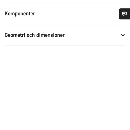
Komponenter
Behöver du hjälp?
Geometri och dimensioner
Vår kundtjänst finns här redo att besvara dina frågor om
allt från ändringar i din order till storleksfrågor på cyklar.
Starta chatt
Stäng