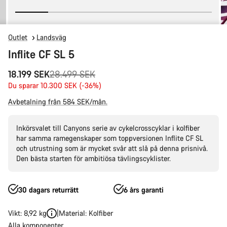
Outlet
Landsväg
Inflite CF SL 5
Originalpris
18.199 SEK
28.499 SEK
Du sparar 10.300 SEK (-36%)
Avbetalning från 584 SEK/mån.
Inkörsvalet till Canyons serie av cykelcrosscyklar i kolfiber
har samma ramegenskaper som toppversionen Inflite CF SL
och utrustning som är mycket svår att slå på denna prisnivå.
Den bästa starten för ambitiösa tävlingscyklister.
30 dagars returrätt
6 års garanti
Vikt: 8,92 kg
Material: Kolfiber
Alla komponenter