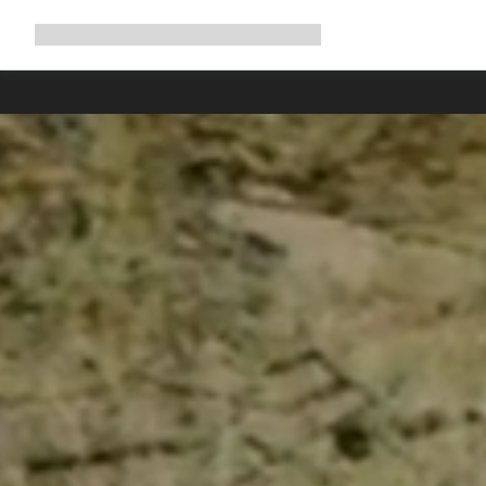
Utöka
Shop
Why Canyon
Cykla med oss
Service
navigering