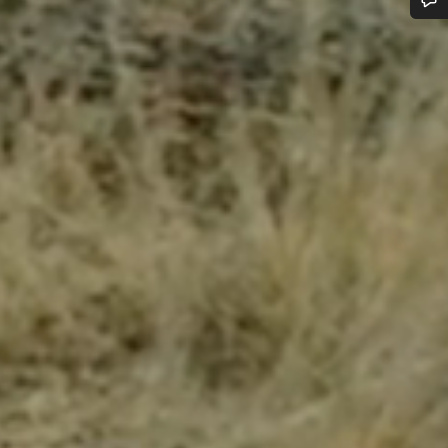
frågor om allt från ändringar i din order till storleksfrågor på cyklar.
Starta chatt
Stäng