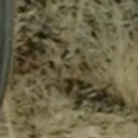
Behöver du hjälp?
Vår kundtjänst finns här redo att besvara dina 