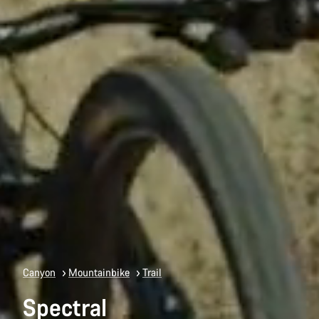
Canyon
Mountainbike
Trail
Spectral