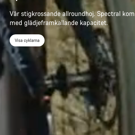
Vår stigkrossande allroundhoj. Spectral komb
med glädjeframkallande kapacitet.
Visa cyklarna