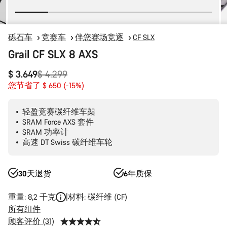
砾石车
竞赛车
伴您赛场竞逐
CF SLX
Grail CF SLX 8 AXS
原
$ 3.649
$ 4.299
价
您节省了 $ 650 (-15%)
轻盈竞赛碳纤维车架
SRAM Force AXS 套件
SRAM 功率计
高速 DT Swiss 碳纤维车轮
30天退货
6年质保
重量: 8,2 千克
材料: 碳纤维 (CF)
所有组件
顾客评价 (31)