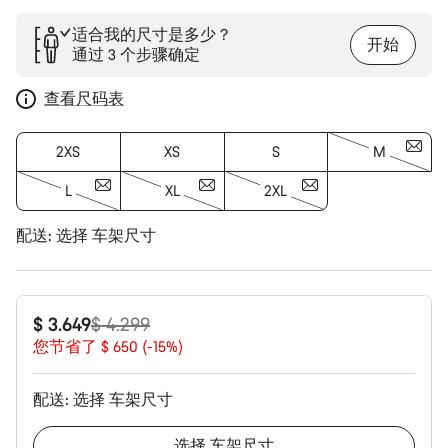
适合我的尺寸是多少？
开始
通过 3 个步骤确定
查看尺码表
2XS
XS
S
M
L
XL
2XL
配送:
选择
车架尺寸
原
$ 3.649
$ 4.299
价
您节省了 $ 650 (-15%)
配送:
选择
车架尺寸
选择
车架尺寸