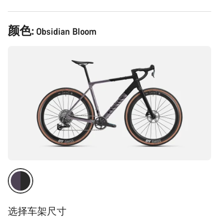
产
颜色:
Obsidian Bloom
品
配
置
选择车架尺寸