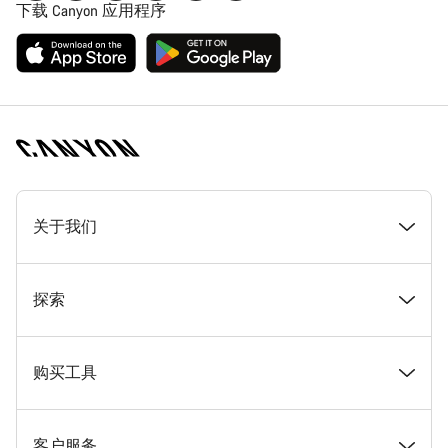
下载 Canyon 应用程序
[footer.linksList.title]
关于我们
奖项
探索
在 Canyon 工作
新闻和故事
购买工具
Canyon 新闻发布室
提示和建议
找到您梦寐以求的 Canyon 自行车
客户服务