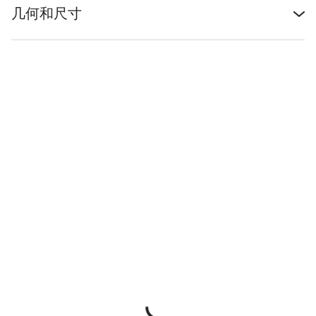
几何和尺寸
我们的客户支持专家正在等待为您答疑解惑。
开始聊天
关闭