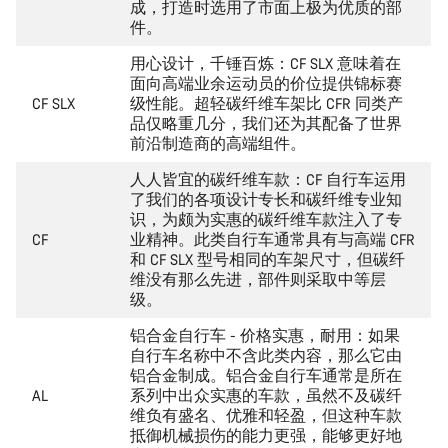
成，打造时选用了市面上极为优质的部
件。
用心设计，千锤百炼：CF SLX 意味着在
面向高端业余运动员的价位提供锦标赛
CF SLX
级性能。超轻碳纤维车架比 CFR 同类产
品仅略重几分，我们还为其配备了世界
前沿制造商的高端组件。
人人皆宜的碳纤维车款：CF 自行车运用
了我们的各项设计专长和碳纤维专业知
识，为颇为实惠的碳纤维车款注入了专
CF
业精神。此类自行车通常具有与高端 CFR
和 CF SLX 型号相同的车架尺寸，但碳纤
维没有那么先进，部件则采取中等层
级。
铝合金自行车 - 价格实惠，耐用：如果
自行车名称中不含此类内容，那么它由
铝合金制成。铝合金自行车通常是所在
AL
系列中出众实惠的车款，虽然不及碳纤
维负有盛名、优雅和轻盈，但这种车款
抵御机械损伤的能力更强，能够更好地