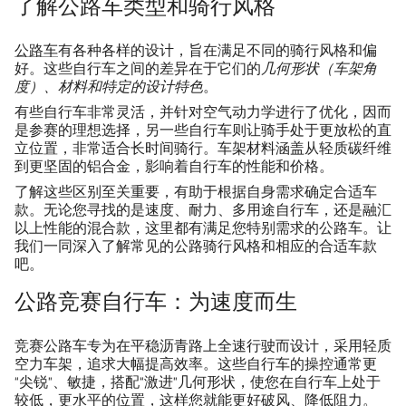
了解公路车类型和骑行风格
公路车
有各种各样的设计，旨在满足不同的骑行风格和偏
好。这些自行车之间的差异在于它们的
几何形状（车架角
度）、材料和特定的设计特色
。
有些自行车非常灵活，并针对空气动力学进行了优化，因而
是参赛的理想选择，另一些自行车则让骑手处于更放松的直
立位置，非常适合长时间骑行。车架材料涵盖从轻质碳纤维
到更坚固的铝合金，影响着自行车的性能和价格。
了解这些区别至关重要，有助于根据自身需求确定合适车
款。无论您寻找的是速度、耐力、多用途自行车，还是融汇
以上性能的混合款，这里都有满足您特别需求的公路车。让
我们一同深入了解常见的公路骑行风格和相应的合适车款
吧。
公路竞赛自行车：为速度而生
竞赛公路车专为在平稳沥青路上全速行驶而设计，采用轻质
空力车架，追求大幅提高效率。这些自行车的操控通常更
“尖锐”、敏捷，搭配“激进”几何形状，使您在自行车上处于
较低，更水平的位置，这样您就能更好破风、降低阻力。