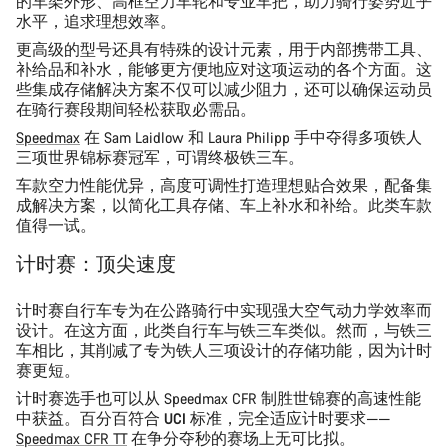
的车架外形、高框空力车轮和专业车把，助力骑行姿势近乎
水平，追求理想效率。
更高级的型号还具有特殊的设计元素，用于内部携带工具、
补给品和补水，能够更方便地应对这项运动的各个方面。这
些集成存储解决方案不仅可以减少阻力，还可以确保运动员
在骑行赛段期间轻松获取必需品。
Speedmax
在 Sam Laidlow 和 Laura Philipp 手中夺得多项
铁人
三项世界锦标赛冠军
，可谓终极铁三车。
车款空力性能优异，高度可调性打造理想贴合效果，配备集
成解决方案，以简化
工具存储
、
车上补水和补给
。此类车款
值得一试。
计时赛：顶尖速度
计时赛自行车专为在公路骑行中实现强大空气动力学效率而
设计。在这方面，此类自行车与铁三车类似。然而，与铁三
车相比，其削减了专为铁人三项设计的存储功能，因为计时
赛更短。
计时赛选手也可以从 Speedmax CFR 制胜世锦赛的高速性能
中获益。
百分百符合 UCI 标准
，完全适应计时要求——
Speedmax CFR TT
在争分夺秒的赛场上无可比拟。