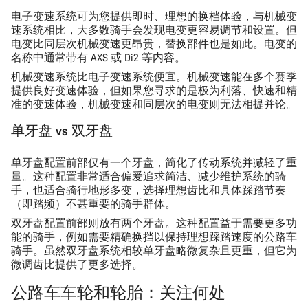
电子变速系统
可为您提供即时、理想的换档体验，与机械变
速系统相比，大多数骑手会发现电变更容易调节和设置。但
电变比同层次机械变速更昂贵，替换部件也是如此。电变的
名称中通常带有 AXS 或 Di2 等内容。
机械变速系统
比电子变速系统便宜。机械变速能在多个赛季
提供良好变速体验，但如果您寻求的是极为利落、快速和精
准的变速体验，机械变速和同层次的电变则无法相提并论。
单牙盘 vs 双牙盘
单牙盘配置
前部仅有一个牙盘，简化了传动系统并减轻了重
量。这种配置非常适合偏爱追求简洁、减少维护系统的骑
手，也适合骑行地形多变，选择理想齿比和具体踩踏节奏
（即踏频）不甚重要的骑手群体。
双牙盘配置
前部则放有两个牙盘。这种配置益于需要更多功
能的骑手，例如需要精确换挡以保持理想踩踏速度的公路车
骑手。虽然双牙盘系统相较单牙盘略微复杂且更重，但它为
微调齿比提供了更多选择。
公路车车轮和轮胎：关注何处