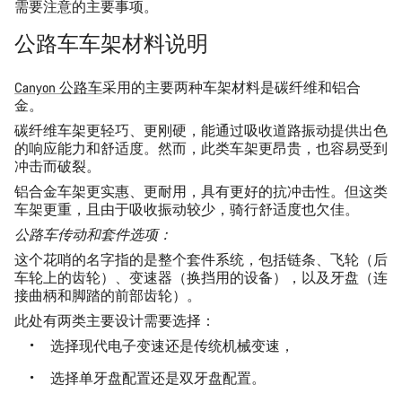
需要注意的主要事项。
公路车车架材料说明
Canyon 公路车
采用的主要两种车架材料是
碳纤维
和
铝合
金
。
碳纤维车架更轻巧、更刚硬，能通过吸收道路振动提供出色
的响应能力和舒适度。然而，此类车架更昂贵，也容易受到
冲击而破裂。
铝合金车架更实惠、更耐用，具有更好的抗冲击性。但这类
车架更重，且由于吸收振动较少，骑行舒适度也欠佳。
公路车传动和套件选项：
这个花哨的名字指的是整个套件系统，包括链条、飞轮（后
车轮上的齿轮）、变速器（换挡用的设备），以及牙盘（连
接曲柄和脚踏的前部齿轮）。
此处有两类主要设计需要选择：
选择现代
电子变速
还是
传统机械变速
，
选择
单牙盘
配置还是
双牙盘配置
。