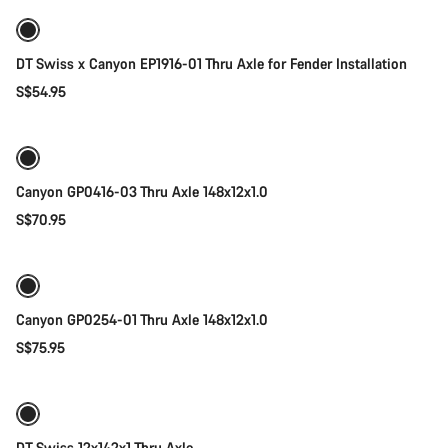
DT Swiss x Canyon EP1916-01 Thru Axle for Fender Installation
S$54.95
添加至购物车
Canyon GP0416-03 Thru Axle 148x12x1.0
S$70.95
添加至购物车
Canyon GP0254-01 Thru Axle 148x12x1.0
S$75.95
添加至购物车
DT Swiss 12x142x1 Thru Axle