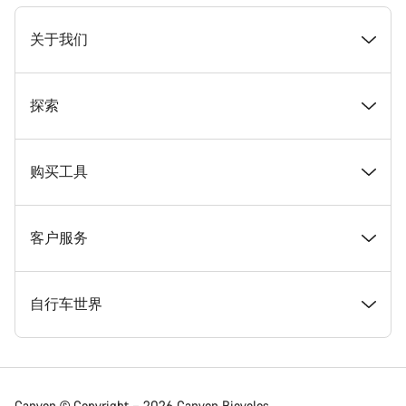
[footer.linksList.title]
关于我们
奖项
探索
在 Canyon 工作
新闻和故事
购买工具
Canyon 新闻发布室
提示和建议
找到您梦寐以求的 Canyon 自行车
客户服务
条款和条件
Canyon Home Koblenz
现货自行车
支持中心
自行车世界
法律披露
会员礼遇
找到您的 Canyon 尺寸
服务网点
公路车
Canyon © Copyright – 2026 Canyon Bicycles