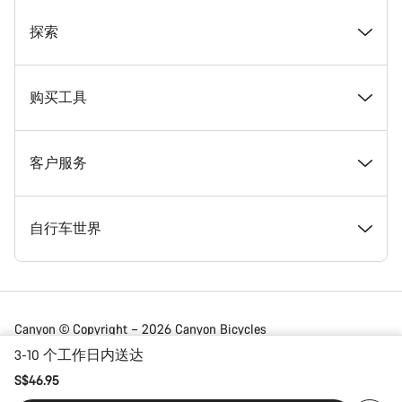
奖项
探索
在 Canyon 工作
新闻和故事
购买工具
Canyon 新闻发布室
提示和建议
找到您梦寐以求的 Canyon 自行车
客户服务
条款和条件
Canyon Home Koblenz
现货自行车
支持中心
自行车世界
法律披露
会员礼遇
找到您的 Canyon 尺寸
服务网点
公路车
Canyon © Copyright – 2026 Canyon Bicycles
GmbH – 保留所有权利
3-10 个工作日内送达
数据保护声明
Canyon App
自行车对比
送货
砾石车
S$46.95