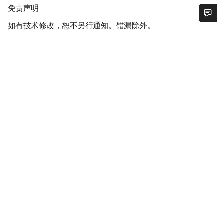
免
免责声明
责
如有技术修改，恕不另行通知。错漏除外。
声
您需要帮助吗？
明
我们的客户支持专家正在等待为您答疑解惑。
开始聊天
关闭