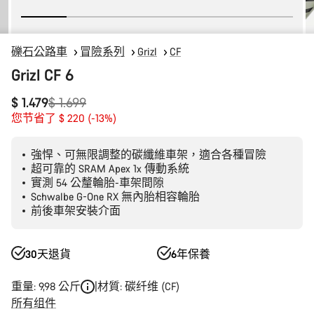
礫石公路車
冒險系列
Grizl
CF
Grizl CF 6
原
$ 1.479
$ 1.699
价
您节省了 $ 220 (-13%)
強悍、可無限調整的碳纖維車架，適合各種冒險
超可靠的 SRAM Apex 1x 傳動系統
實測 54 公釐輪胎-車架間隙
Schwalbe G-One RX 無內胎相容輪胎
前後車架安裝介面
30天退貨
6年保養
重量: 9,98 公斤
材質: 碳纤维 (CF)
所有组件