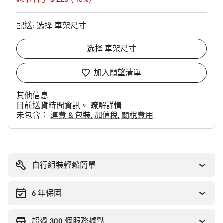
价
配送:
选择
車架尺寸
选择
車架尺寸
加入願望清單
其他信息
目前送貨時間資訊。
瞭解詳情
未包含：
運費 & 包裝
加值稅
關稅費用
购
买
理
自行組裝輕鬆簡單
由
6 年保固
超過 300 個服務據點