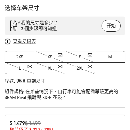
选择车架尺寸
我的尺寸是多少？
开始
3 個步驟即可知道
查看尺码表
2XS
XS
S
M
L
XL
2XL
配送:
选择
車架尺寸
組件規格
: 在某些情況下，自行車可能會配備等級更高的
SRAM Rival 飛輪與 XD-R 花鼓。
原
$ 1.479
$ 1.699
您节省了 $ 220 (-13%)