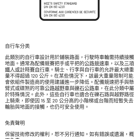
自行车分类
此類別的自行車設計用於鋪裝路面，行駛時車輪需持續接觸
地面。通常為配備競賽把手或平把的
公路競速車
，以及
三項
鐵人或計時賽自行車
。騎士、行李與自行車的允許最大總重
量不得超過 120 公斤。在某些情況下，該最大重量限制可能
會依組件製造商的使用建議進一步降低。配備競速把手與懸
臂式或碟煞的可靠
公路越野車
與
礫石公路車
，在此分類中屬
於特殊情況。此外，這些自行車也適合在礫石路與越野路徑
上騎乘，即使因 15 至 20 公分高的小階梯或台階而短暫失去
輪胎與地面的接觸，也仍可安全使用。
免責聲明
保留技術修改的權利，恕不另行通知。如有錯誤或遺漏，概