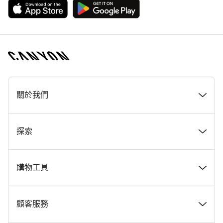
[footer.linksList.title]
關於我們
獎勵
探索
Canyon 工作一覽
最新消息 & 故事
購物工具
Canyon 新聞室
提示與建議
尋找夢想中的 Canyon
顧客服務