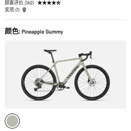
顾客评价 (160)
奖项 (1)
产
颜色:
Pineapple Gummy
品
配
置