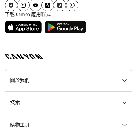
下載 Canyon 應用程式
[footer.linksList.title]
關於我們
獎勵
探索
Canyon 工作一覽
最新消息 & 故事
購物工具