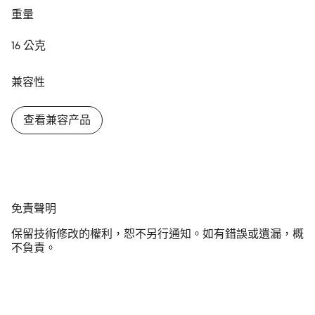
重量
我們的顧客支援專員正等著回答您的問題。
16 公克
開始聊天
兼容性
關閉
查看兼容产品
免
免責聲明
责
保留技術修改的權利，恕不另行通知。如有錯誤或遺漏，概
声
不負責。
明