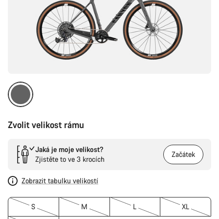
Zvolit velikost rámu
Jaká je moje velikost?
Začátek
Zjistěte to ve 3 krocích
Zobrazit tabulku velikostí
S
M
L
XL