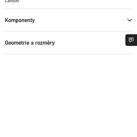
Canyon.
Komponenty
Geometrie a rozměry
Potřebujete pomoc?
Naši odborníci podpory zákazníků čekají, aby mohli
odpovědět na vaše dotazy.
Začít chat
Zavřít