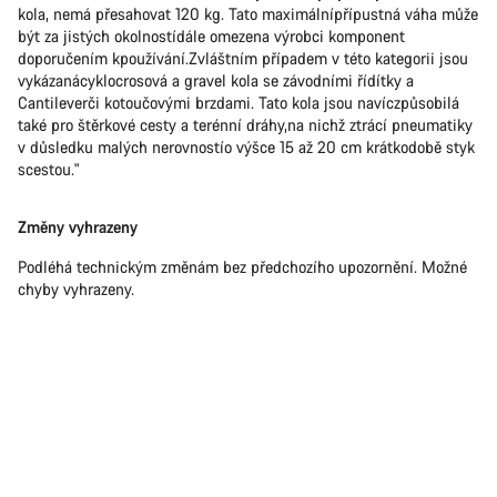
kola, nemá přesahovat 120 kg. Tato maximálnípřípustná váha může
být za jistých okolnostídále omezena výrobci komponent
doporučením kpoužívání.Zvláštním případem v této kategorii jsou
vykázanácyklocrosová a gravel kola se závodními řídítky a
Cantileverči kotoučovými brzdami. Tato kola jsou navíczpůsobilá
také pro štěrkové cesty a terénní dráhy,na nichž ztrácí pneumatiky
v důsledku malých nerovnostío výšce 15 až 20 cm krátkodobě styk
scestou."
Změny vyhrazeny
Podléhá technickým změnám bez předchozího upozornění. Možné
chyby vyhrazeny.