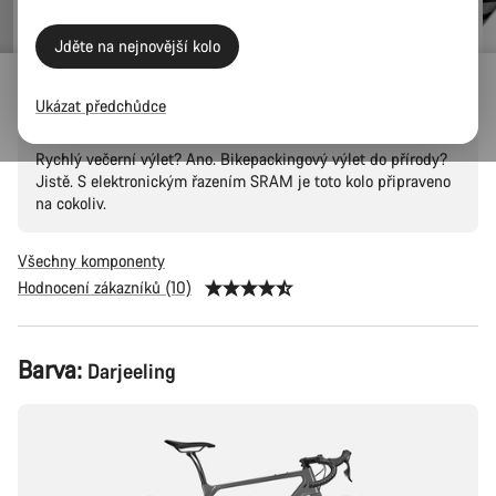
Jděte na nejnovější kolo
Grizl CF SL 8 Eagle
Ukázat předchůdce
Rychlý večerní výlet? Ano. Bikepackingový výlet do přírody?
Jistě. S elektronickým řazením SRAM je toto kolo připraveno
na cokoliv.
Všechny komponenty
Hodnocení zákazníků (10)
Konfigurace
Barva:
Darjeeling
produktu