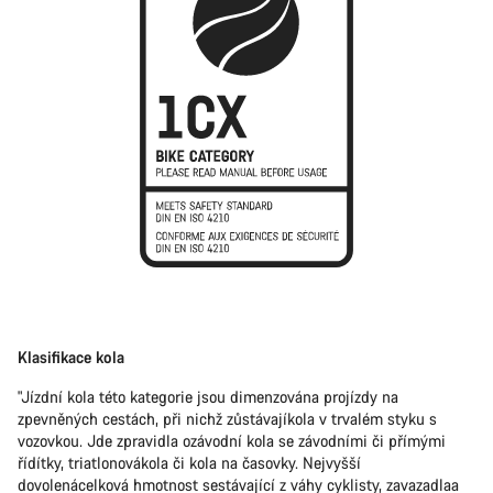
Klasifikace kola
"Jízdní kola této kategorie jsou dimenzována projízdy na
zpevněných cestách, při nichž zůstávajíkola v trvalém styku s
vozovkou. Jde zpravidla ozávodní kola se závodními či přímými
řídítky, triatlonovákola či kola na časovky. Nejvyšší
dovolenácelková hmotnost sestávající z váhy cyklisty, zavazadlaa