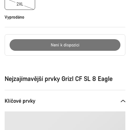
2XL
Vyprodáno
Není k dispozici
Důvody
ke
koupi
Nejzajímavější prvky Grizl CF SL 8 Eagle
Klíčové prvky