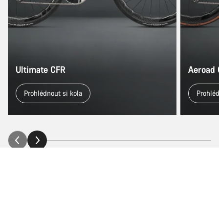
Ultimate CFR
Aeroad
Prohlédnout si kola
Prohléd