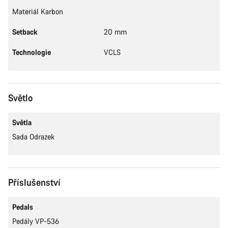
Materiál Karbon
Naši odborníci podpory zákazníků čekají, aby mohli
odpovědět na vaše dotazy.
Setback
20 mm
Technologie
VCLS
Začít chat
Zavřít
Světlo
Světla
Sada Odrazek
Příslušenství
Pedals
Pedály VP-536