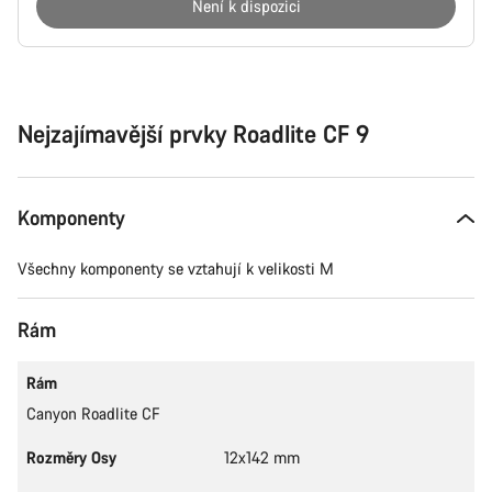
Není k dispozici
Důvody
ke
koupi
Nejzajímavější prvky Roadlite CF 9
Komponenty
Všechny komponenty se vztahují k velikosti M
Rám
Rám
Canyon Roadlite CF
Rozměry Osy
12x142 mm