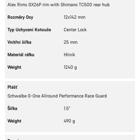
Alex Rims GX26P rim with Shimano TC500 rear hub
Rozměry Osy
12x142 mm
Typ Uchycení Kotouče
Center Lock
Vnitřní šířka
25 mm
Materiál ráfku
Hliník
Weight
1240 g
Plášť
Schwalbe G-One Allround Performance Race Guard
Šířka
1.5"
Weight
490 g