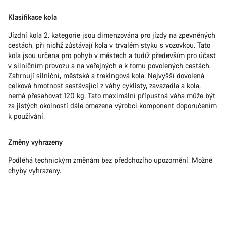
Klasifikace kola
Jízdní kola 2. kategorie jsou dimenzována pro jízdy na zpevněných
cestách, při nichž zůstávají kola v trvalém styku s vozovkou. Tato
kola jsou určena pro pohyb v městech a tudíž především pro účast
v silničním provozu a na veřejných a k tomu povolených cestách.
Zahrnují silniční, městská a trekingová kola. Nejvyšší dovolená
celková hmotnost sestávající z váhy cyklisty, zavazadla a kola,
nemá přesahovat 120 kg. Tato maximální přípustná váha může být
za jistých okolností dále omezena výrobci komponent doporučením
k používání.
Změny vyhrazeny
Podléhá technickým změnám bez předchozího upozornění. Možné
chyby vyhrazeny.