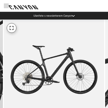
Ušetřete s newsletterem Canyon