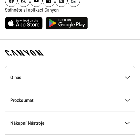
Stáhněte si aplikaci Canyon
Zápatí
stránky
O nás
Canyon
Uvnitř Canyonu
Prozkoumat
Inovace v Canyonu
Akce
Nákupní Nástroje