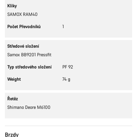
Kliky
SAMOX RAM40
Počet Převodníků
1
Středové složení
Samox BB9201 Pressfit
Typ středového složení
PF 92
Weight
74 g
Řetěz
Shimano Deore M6100
Brzdy