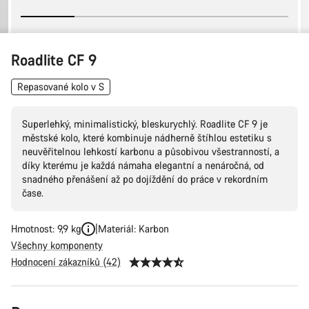
Roadlite CF 9
Repasované kolo v S
Superlehký, minimalistický, bleskurychlý. Roadlite CF 9 je
městské kolo, které kombinuje nádherně štíhlou estetiku s
neuvěřitelnou lehkostí karbonu a působivou všestranností, a
díky kterému je každá námaha elegantní a nenáročná, od
snadného přenášení až po dojíždění do práce v rekordním
čase.
Hmotnost: 9,9 kg
Materiál: Karbon
Všechny komponenty
Hodnocení zákazníků (42)
Konfigurace