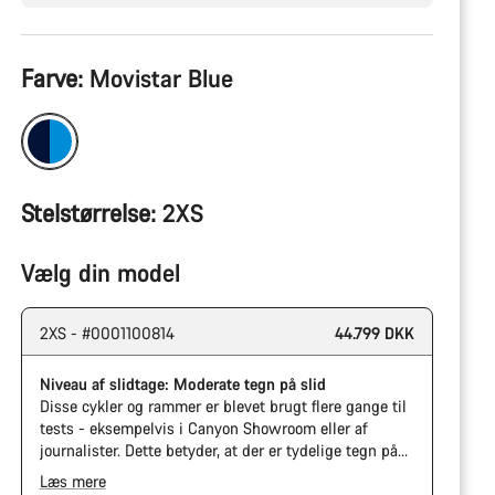
Produktkonfiguration
Farve:
Movistar Blue
Stelstørrelse:
2XS
Vælg din model
2XS - #0001100814
44.799 DKK
Niveau af slidtage: Moderate tegn på slid
Disse cykler og rammer er blevet brugt flere gange til
tests - eksempelvis i Canyon Showroom eller af
journalister. Dette betyder, at der er tydelige tegn på
brug på kassette og kæde. Yderligere kan ramme og
Læs mere
komponenter have ridser, lakskader eller