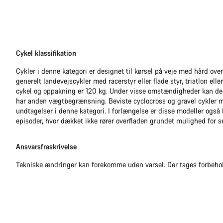
Cykel klassifikation
Cykler i denne kategori er designet til kørsel på veje med hård ove
generelt landevejscykler med racerstyr eller flade styr, triatlon ell
cykel og oppakning er 120 kg. Under visse omstændigheder kan d
har anden vægtbegrænsning. Beviste cyclocross og gravel cykler me
undtagelser i denne kategori. I forlængelse er disse modeller også 
episoder, hvor dækket ikke rører overfladen grundet mulighed for 
Ansvarsfraskrivelse
Tekniske ændringer kan forekomme uden varsel. Der tages forbehold