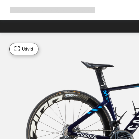
Udvid
Shop
Hvorfor Canyon
Cykel med os
Service
navigation
Udvid