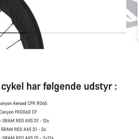
cykel har følgende udstyr :
anyon Aeroad CFR R065
: Canyon FK0060 CF
r: SRAM RED AXS D1 - 12s
r: SRAM RED AXS D1 - 2s
b: SRAM RED AXS D1 - 2x12s