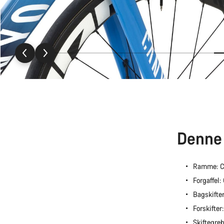
Denne 
Ramme: C
Forgaffel
Bagskifte
Forskifte
Skiftegre