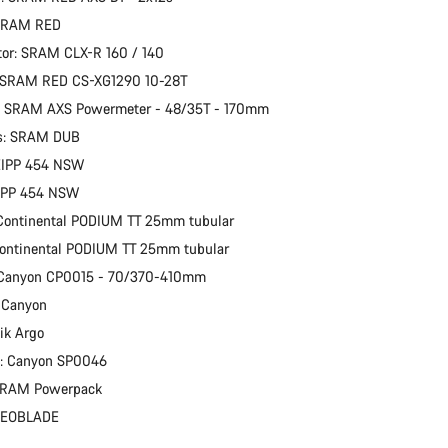
SRAM RED
or: SRAM CLX-R 160 / 140
: SRAM RED CS-XG1290 10-28T
: SRAM AXS Powermeter - 48/35T - 170mm
s: SRAM DUB
 ZIPP 454 NSW
ZIPP 454 NSW
Continental PODIUM TT 25mm tubular
Continental PODIUM TT 25mm tubular
: Canyon CP0015 - 70/370-410mm
 Canyon
zik Argo
d: Canyon SP0046
 SRAM Powerpack
 KEOBLADE