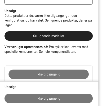
farveafvigelser. Dog fungerer alle dele perfekt.
Udsolgt
Dette produkt er desværre ikke tilgængeligt i den
konfiguration, du har valgt. Se lignende produkter, der er på
lager.
Se lignende modeller
Vær venligst opmærksom på:
Pro cykler kan leveres med
specielle komponenter.
Se hele komponentlisten.
Ikke tilgængelig
Grunde
Udsolgt
til
at
Ikke tilgængelig
købe