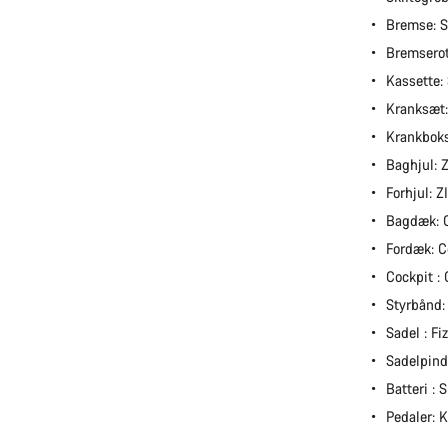
Bremse: 
Bremserot
Kassette
Kranksæt
Krankbok
Baghjul:
Forhjul: 
Bagdæk: 
Fordæk: 
Cockpit 
Styrbånd:
Sadel : Fi
Sadelpin
Batteri :
Pedaler: