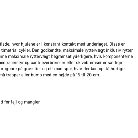
rflade, hvor hjulene er i konstant kontakt med underlaget. Disse er
er timetrial cykler. Den godkendte, maksimale ryttervægt inklusiv rytter,
enne maksimale ryttervægt begrænset yderligere, hvis komponenterne
d racerstyr og cantileverbremser eller skivebremser er særlige
brugbare på grusstier og off-road spor, hvor der kan opstå hurtige
små trapper eller bump med en højde på 15 til 20 cm.
 for fejl og mangler.