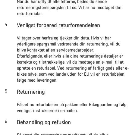
Når du har udfyldt alle felterne, bedes du sende
returneringsforespørgslen til os. Vi har nu modtaget din
returformular.
Venligst forbered returforsendelsen
Vi tager over herfra og tjekker din data. Hvis vi har
yderligere spørgsmål vedrørende din returnering, vil du
blive kontaktet af en servicemedarbejder.
Efterfølgende, eller hvis alle dine returnerings detaljer er
korrekte og tilstrækkelige, vil du modtage en e-mail til at
oprette en returlabel. Ved returnering af farligt gods eller e-
bikes såvel som ved lande uden for EU vil en returlabelen
følge med leveringen.
Returnering
Påsæt nu returlabelen på pakken eller Bikeguarden og følg
venligst instrukserne i e-mailen.
Behandling og refusion
Så snart din returnering er modtaget, vil du blive