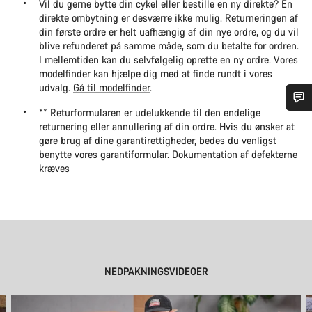
Vil du gerne bytte din cykel eller bestille en ny direkte? En
direkte ombytning er desværre ikke mulig. Returneringen af
din første ordre er helt uafhængig af din nye ordre, og du vil
blive refunderet på samme måde, som du betalte for ordren.
I mellemtiden kan du selvfølgelig oprette en ny ordre. Vores
modelfinder kan hjælpe dig med at finde rundt i vores
udvalg.
Gå til modelfinder
.
** Returformularen er udelukkende til den endelige
Har du brug for hjælp?
returnering eller annullering af din ordre. Hvis du ønsker at
gøre brug af dine garantirettigheder, bedes du venligst
benytte vores garantiformular. Dokumentation af defekterne
Vores kundeserviceeksperter står klar til at besvare dine
kræves
spørgsmål.
Begynd chat
Luk
NEDPAKNINGSVIDEOER