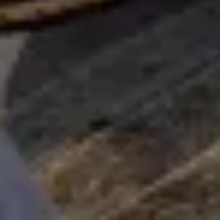
Har du brug for hjælp?
Vores kundeserviceeksperter står klar til at besvare dine
spørgsmål.
Begynd chat
Luk