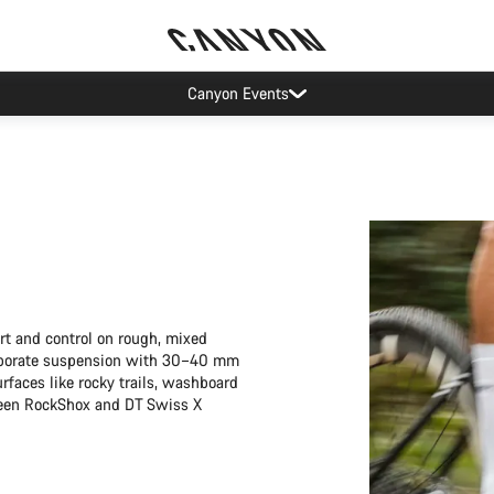
Spar med Canyons nyhedsbrev
rt and control on rough, mixed
ncorporate suspension with 30–40 mm
rfaces like rocky trails, washboard
tween RockShox and DT Swiss X