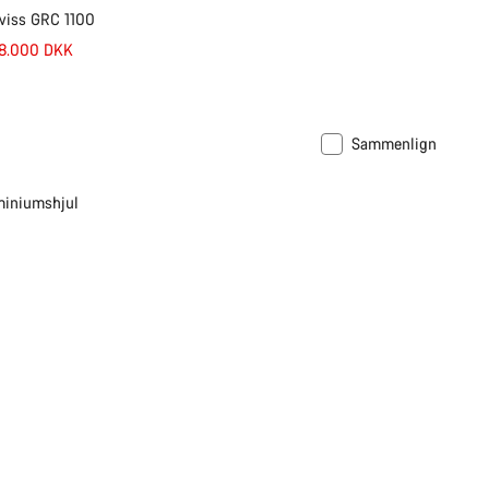
wiss GRC 1100
 8.000 DKK
Sammenlign
miniumshjul