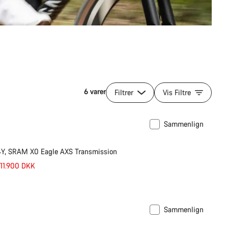
6 varer
Filtrer
Vis Filtre
Sammenlign
4Y, SRAM X0 Eagle AXS Transmission
 11.900 DKK
Sammenlign