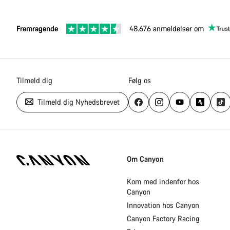
Fremragende
48.676 anmeldelser om
Tilmeld dig
Følg os
Tilmeld dig Nyhedsbrevet
Canyon
Hjemmeside
Om Canyon
Footer
Kom med indenfor hos
Canyon
Innovation hos Canyon
Canyon Factory Racing