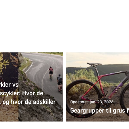
5
kler vs
scykler: Hvor de
r, og hvor de adskiller
Opdateret: jan. 23, 2026
Geargrupper til grus f