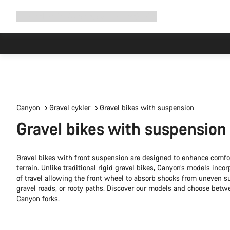
Udvid
Shop
Hvorfor Canyon
Cykel med os
Service
navigation
Canyon
Gravel cykler
Gravel bikes with suspension
Gravel bikes with suspension
Gravel bikes with front suspension are designed to enhance comfo
terrain. Unlike traditional rigid gravel bikes, Canyon’s models i
of travel allowing the front wheel to absorb shocks from uneven su
gravel roads, or rooty paths. Discover our models and choose be
Canyon forks.