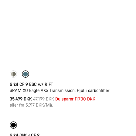
-25%
Grizl CF 9 ESC w/ RIFT
SRAM X0 Eagle AXS Transmission, Hjul i carbonfiber
Original
35.499 DKK
47.199 DKK
Du sparer 11.700 DKK
pris
eller fra 5.917 DKK/Må.
-15%
400 Wh batteri
Grizl:ONfly CF 9