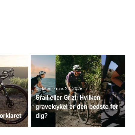
Opdateret: mar. 20, 2026
Grail eller Grizl: Hvilken
gravelcykel er den bedste for
orklaret
dig?