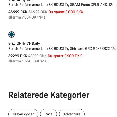
Bosch Performance Line SX BDU314Y, SRAM Force XPLR AXS, 12-s
Original
46.999 DKK
54.999 DKK
Du sparer 8.000 DKK
pris
eller fra 7.834 DKK/Må.
Kun tilgængelig i L
-9%
Grizl:ONfly CF Daily
Bosch Performance Line SX BDU314Y, Shimano GRX RD-RX822 12s
Original
39.299 DKK
43.199 DKK
Du sparer 3.900 DKK
pris
eller fra 6.550 DKK/Må.
Relaterede Kategorier
Gravel cykler
Race
Adventure