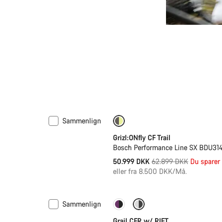
Sammenlign
-19%
400 Wh batteri
Grizl:ONfly CF Trail
Bosch Performance Line SX BDU31
Original
50.999 DKK
62.899 DKK
Du sparer
pris
eller fra 8.500 DKK/Må.
Sammenlign
-15%
Affjedring
Grail CFR w/ RIFT