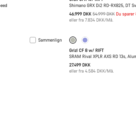
peed
Shimano GRX Di2 RD-RX825, DT S
Original
46.999 DKK
54.999 DKK
Du sparer
pris
eller fra 7.834 DKK/Må.
Sammenlign
Affjedring
Grizl CF 8 w/ RIFT
SRAM Rival XPLR AXS RD 13s, Alu
27.499 DKK
eller fra 4.584 DKK/Må.