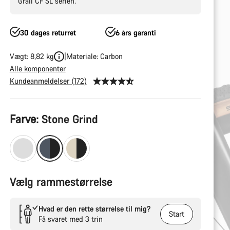
Grail CF SL serien.
30 dages returret
6 års garanti
Vægt: 8,82 kg
Materiale: Carbon
Alle komponenter
Kundeanmeldelser (172)
Produktkonfiguration
Farve:
Stone Grind
Vælg rammestørrelse
Hvad er den rette størrelse til mig?
Start
Få svaret med 3 trin