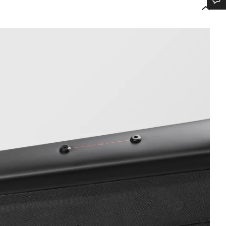
Har du brug for hjælp?
Vores kundeserviceeksperter står klar til at besvare dine spørgsmål.
Begynd chat
Luk