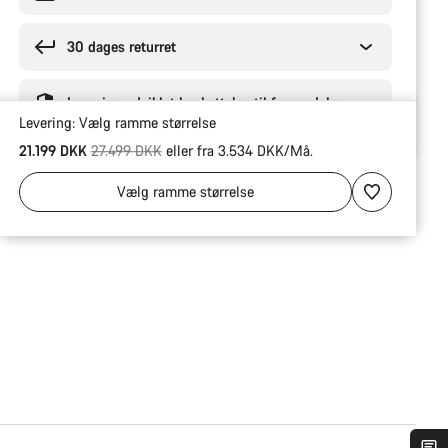
30 dages returret
Ingeniør-udviklet beskyttelse til forsendelse
Levering:
Vælg
ramme størrelse
Original pris
21.199 DKK
27.499 DKK
eller fra 3.534 DKK/Må.
Vælg
ramme størrelse