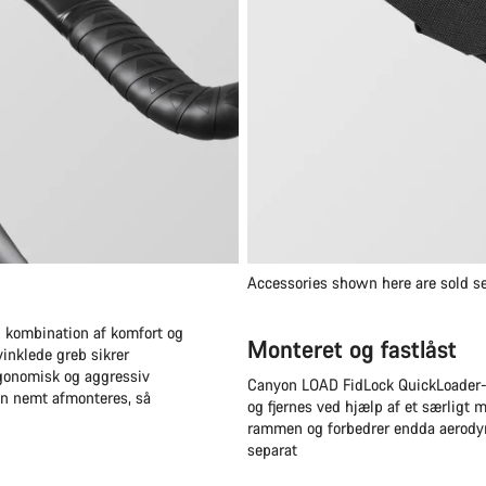
Accessories shown here are sold se
g kombination af komfort og
Monteret og fastlåst
vinklede greb sikrer
rgonomisk og aggressiv
Canyon LOAD FidLock QuickLoader-ta
kan nemt afmonteres, så
og fjernes ved hjælp af et særligt 
rammen og forbedrer endda aerodyn
separat