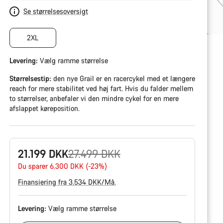
Se størrelsesoversigt
2XL
Levering:
Vælg
ramme størrelse
Størrelsestip:
den nye Grail er en racercykel med et længere
reach for mere stabilitet ved høj fart. Hvis du falder mellem
to størrelser, anbefaler vi den mindre cykel for en mere
afslappet køreposition.
Original
21.199 DKK
27.499 DKK
pris
Du sparer 6.300 DKK (-23%)
Finansiering fra 3.534 DKK/Må.
Levering:
Vælg
ramme størrelse