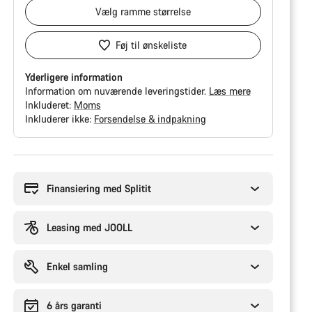
Vælg
ramme størrelse
Føj til ønskeliste
Yderligere information
Information om nuværende leveringstider.
Læs mere
Inkluderet:
Moms
Inkluderer ikke:
Forsendelse & indpakning
Grunde
til
at
Finansiering med Splitit
købe
Leasing med JOOLL
Enkel samling
6 års garanti