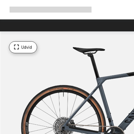
Udvid
Shop
Hvorfor Canyon
Cykel med os
Service
navigation
Udvid