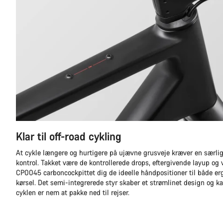
Klar til off-road cykling
At cykle længere og hurtigere på ujævne grusveje kræver en særli
kontrol. Takket være de kontrollerede drops, eftergivende layup og 
CP0045 carboncockpittet dig de ideelle håndpositioner til både e
kørsel. Det semi-integrerede styr skaber et strømlinet design og 
cyklen er nem at pakke ned til rejser.