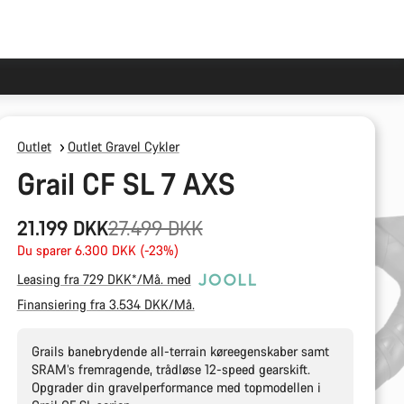
Outlet
Outlet Gravel Cykler
Grail CF SL 7 AXS
Original
21.199 DKK
27.499 DKK
pris
Du sparer 6.300 DKK (-23%)
Leasing fra 729 DKK*/Må. med
Finansiering fra 3.534 DKK/Må.
Grails banebrydende all-terrain køreegenskaber samt
SRAM’s fremragende, trådløse 12-speed gearskift.
Opgrader din gravelperformance med topmodellen i