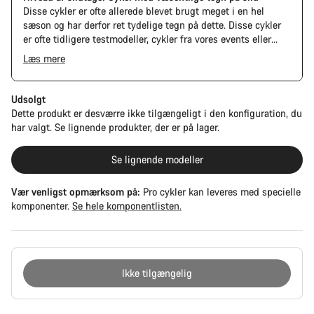
Disse cykler er ofte allerede blevet brugt meget i en hel
sæson og har derfor ret tydelige tegn på dette. Disse cykler
er ofte tidligere testmodeller, cykler fra vores events eller
langvarige testcykler.
Læs mere
The Pro Bike Speedmax is supplied only with the visible
spacers between the extensions and handlebars. No
additional spacer or fitting kit is included.
Udsolgt
Dette produkt er desværre ikke tilgængeligt i den konfiguration, du
har valgt. Se lignende produkter, der er på lager.
Se lignende modeller
Vær venligst opmærksom på:
Pro cykler kan leveres med specielle
komponenter.
Se hele komponentlisten.
Ikke tilgængelig
Grunde