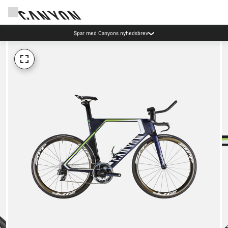
Spar med Canyons nyhedsbrev