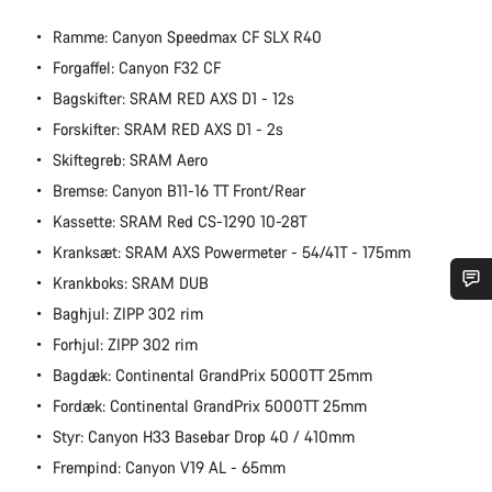
Ramme: Canyon Speedmax CF SLX R40
Forgaffel: Canyon F32 CF
Bagskifter: SRAM RED AXS D1 - 12s
Forskifter: SRAM RED AXS D1 - 2s
Skiftegreb: SRAM Aero
Bremse: Canyon B11-16 TT Front/Rear
Kassette: SRAM Red CS-1290 10-28T
Kranksæt: SRAM AXS Powermeter - 54/41T - 175mm
Krankboks: SRAM DUB
Baghjul: ZIPP 302 rim
Har du brug for hjælp?
Forhjul: ZIPP 302 rim
Bagdæk: Continental GrandPrix 5000TT 25mm
Vores kundeserviceeksperter står klar til at besvare dine
spørgsmål.
Fordæk: Continental GrandPrix 5000TT 25mm
Styr: Canyon H33 Basebar Drop 40 / 410mm
Frempind: Canyon V19 AL - 65mm
Begynd chat