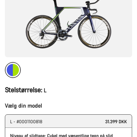
Stelstørrelse:
L
Vælg din model
L - #0001100818
31.399 DKK
Niveau af slidtage: Cykel med væsentlige tegn på slid