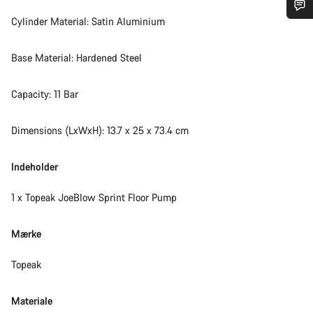
Cylinder Material: Satin Aluminium
Har du brug for hjælp?
Base Material: Hardened Steel
Vores kundeserviceeksperter står klar til at besvare dine
spørgsmål.
Capacity: 11 Bar
Begynd chat
Dimensions (LxWxH): 13.7 x 25 x 73.4 cm
Luk
Indeholder
1 x Topeak JoeBlow Sprint Floor Pump
Mærke
Topeak
Materiale