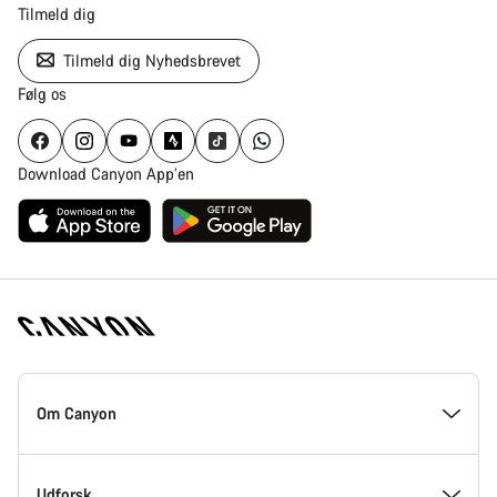
Tilmeld dig
Tilmeld dig Nyhedsbrevet
Følg os
Download Canyon App’en
Canyon
Hjemmeside
Om Canyon
Footer
Kom med indenfor hos Canyon
Udforsk