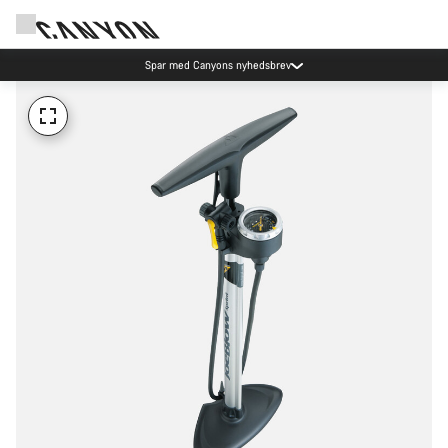
Spar med Canyons nyhedsbrev