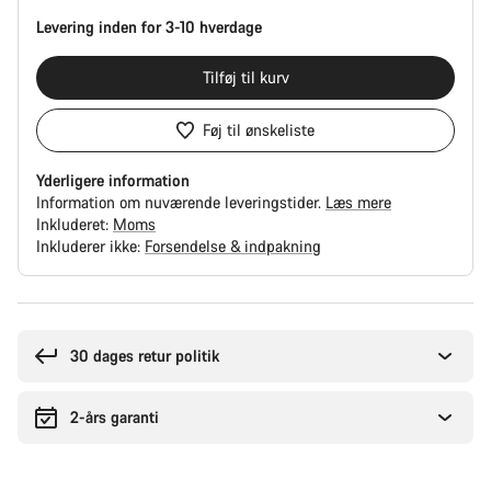
Levering inden for 3-10 hverdage
Tilføj til kurv
Føj til ønskeliste
Yderligere information
Information om nuværende leveringstider.
Læs mere
Inkluderet:
Moms
Inkluderer ikke:
Forsendelse & indpakning
Grunde
til
at
30 dages retur politik
købe
2-års garanti