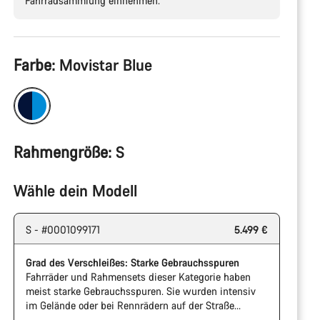
Fahrradsammlung einnehmen.
Produktkonfiguration
Farbe:
Movistar Blue
Rahmengröße:
S
Wähle dein Modell
S - #0001099171
5.499 €
Grad des Verschleißes: Starke Gebrauchsspuren
Fahrräder und Rahmensets dieser Kategorie haben
meist starke Gebrauchsspuren. Sie wurden intensiv
im Gelände oder bei Rennrädern auf der Straße
gefahren. Das können zum Beispiel Testfahrräder aus