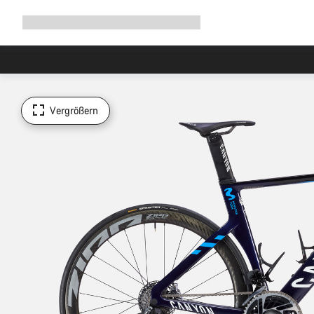
Navigation
Shop
Why Canyon
Ride with us
Service
ausklappen
Vergrößern