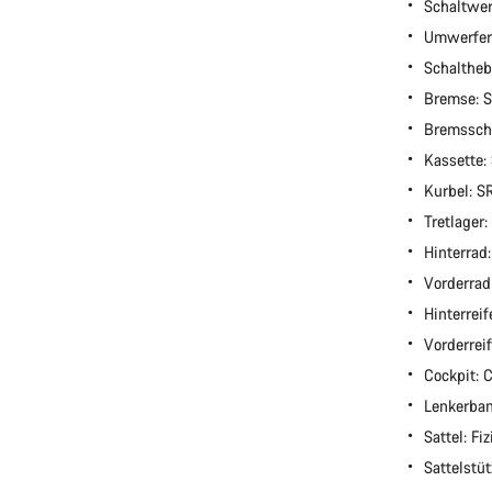
Schaltwe
Umwerfer
Schaltheb
Bremse: 
Bremssch
Kassette
Kurbel: 
Tretlager
Hinterrad
Vorderrad
Hinterrei
Vorderrei
Cockpit:
Lenkerba
Sattel: Fi
Sattelstü