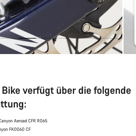
 Bike verfügt über die folgende
ttung:
Canyon Aeroad CFR R065
anyon FK0060 CF