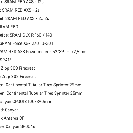
rk: SRAM RED AXS - 12s
: SRAM RED AXS - 2s
el: SRAM RED AXS - 2x12s
SRAM RED
eibe: SRAM CLX-R 160 / 140
: SRAM Force XG-1270 10-30T
SRAM RED AXS Powermeter - 52/39T - 172,5mm
: SRAM
: Zipp 303 Firecrest
: Zipp 303 Firecrest
fen: Continental Tubular Tires Sprinter 25mm
fen: Continental Tubular Tires Sprinter 25mm
 Canyon CP0018 100/390mm
nd: Canyon
zik Antares CF
tze: Canyon SP0046