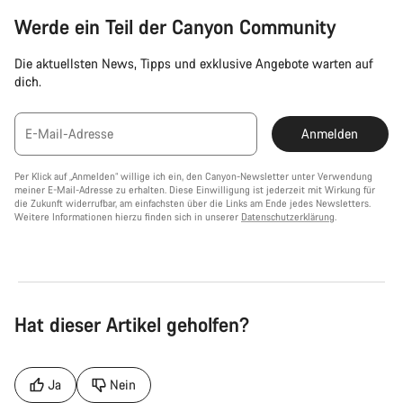
Werde ein Teil der Canyon Community
Die aktuellsten News, Tipps und exklusive Angebote warten auf
dich.
E-Mail-Adresse
Anmelden
Per Klick auf „Anmelden“ willige ich ein, den Canyon-Newsletter unter Verwendung
meiner E-Mail-Adresse zu erhalten. Diese Einwilligung ist jederzeit mit Wirkung für
die Zukunft widerrufbar, am einfachsten über die Links am Ende jedes Newsletters.
Weitere Informationen hierzu finden sich in unserer
Datenschutzerklärung
.
Hat dieser Artikel geholfen?
Ja
Nein