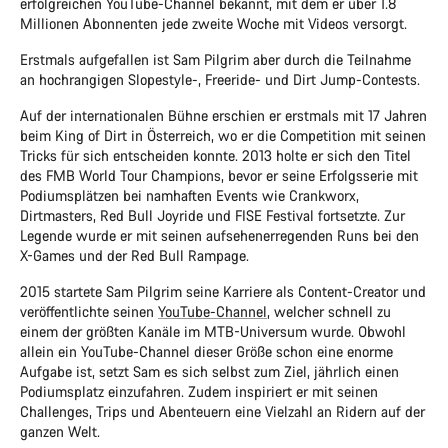
erfolgreichen YouTube-Channel bekannt, mit dem er über 1.8
Millionen Abonnenten jede zweite Woche mit Videos versorgt.
Erstmals aufgefallen ist Sam Pilgrim aber durch die Teilnahme
an hochrangigen Slopestyle-, Freeride- und Dirt Jump-Contests.
Auf der internationalen Bühne erschien er erstmals mit 17 Jahren
beim King of Dirt in Österreich, wo er die Competition mit seinen
Tricks für sich entscheiden konnte. 2013 holte er sich den Titel
des FMB World Tour Champions, bevor er seine Erfolgsserie mit
Podiumsplätzen bei namhaften Events wie Crankworx,
Dirtmasters, Red Bull Joyride und FISE Festival fortsetzte. Zur
Legende wurde er mit seinen aufsehenerregenden Runs bei den
X-Games und der Red Bull Rampage.
2015 startete Sam Pilgrim seine Karriere als Content-Creator und
veröffentlichte seinen
YouTube-Channel
, welcher schnell zu
einem der größten Kanäle im MTB-Universum wurde. Obwohl
allein ein YouTube-Channel dieser Größe schon eine enorme
Aufgabe ist, setzt Sam es sich selbst zum Ziel, jährlich einen
Podiumsplatz einzufahren. Zudem inspiriert er mit seinen
Challenges, Trips und Abenteuern eine Vielzahl an Ridern auf der
ganzen Welt.