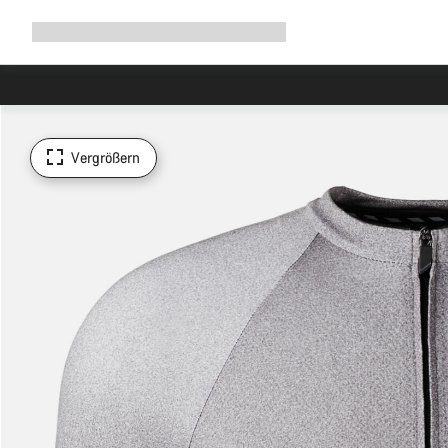
Navigation
Shop
Why Canyon
Ride with us
Service
ausklappen
Vergrößern