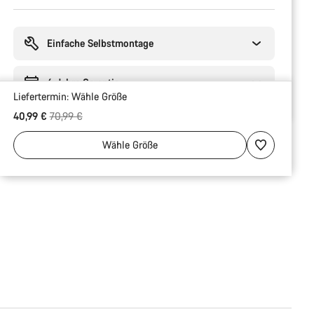
Kaufargumente
Einfache Selbstmontage
6 Jahre Garantie
Liefertermin:
Wähle
Größe
Ursprungspreis
40,99 €
70,99 €
Wähle
Größe