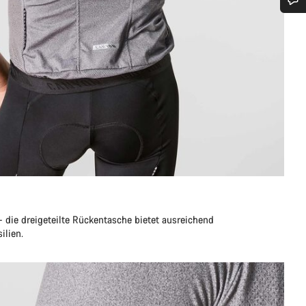
Benötigst du Hilfe?
Unsere Experten stehen dir jetzt im Chat zur Verfügung.
Chat starten
Schließen
 die dreigeteilte Rückentasche bietet ausreichend
ilien.