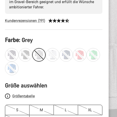
im Gravel-Bereich geeignet und erfüllt die Wünsche
ambitionierter Fahrer.
Kundenrezensionen (191)
Produktkonfiguration
Farbe:
Grey
Größe auswählen
Größentabelle
S
M
L
XL