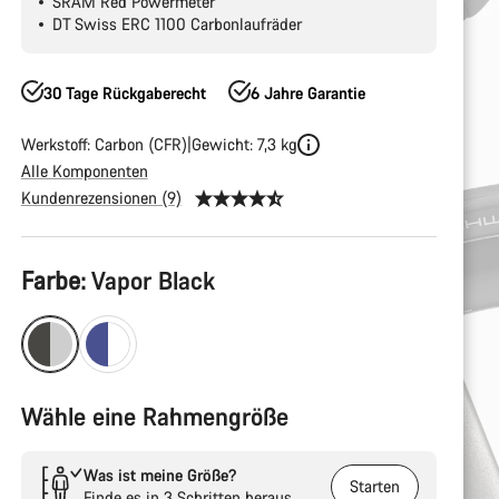
SRAM Red Powermeter
DT Swiss ERC 1100 Carbonlaufräder
30 Tage Rückgaberecht
6 Jahre Garantie
Werkstoff: Carbon (CFR)
Gewicht: 7,3 kg
Alle Komponenten
Kundenrezensionen (9)
Produktkonfiguration
Farbe:
Vapor Black
Wähle eine Rahmengröße
Was ist meine Größe?
Starten
Finde es in 3 Schritten heraus