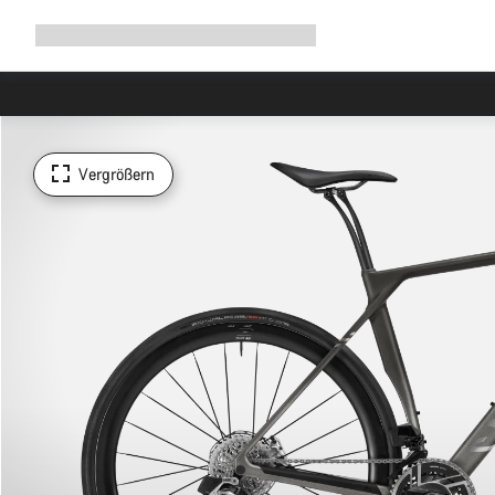
Navigation
Shop
Why Canyon
Ride with us
Service
ausklappen
Vergrößern