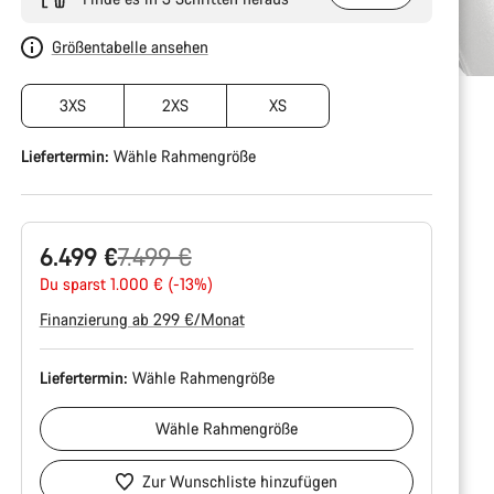
Größentabelle ansehen
3XS
2XS
XS
Liefertermin:
Wähle
Rahmengröße
Ursprungspreis
6.499 €
7.499 €
Du sparst 1.000 € (-13%)
Finanzierung ab 299 €/Monat
Liefertermin:
Wähle
Rahmengröße
Wähle
Rahmengröße
Zur Wunschliste hinzufügen