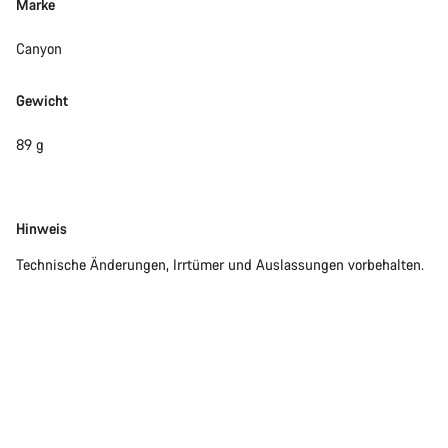
Marke
Canyon
Gewicht
89 g
Disclaimer
Hinweis
Technische Änderungen, Irrtümer und Auslassungen vorbehalten.