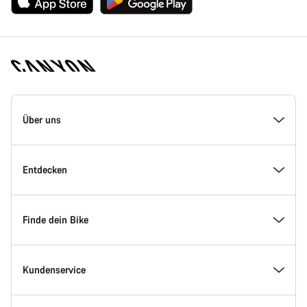
Canyon
Homepage
Über uns
Fußzeile
Inside Canyon
Entdecken
Innovation bei Canyon
Events
Finde dein Bike
Canyon Factory Racing
Canyon Standorte finden
Modellfinder
Kundenservice