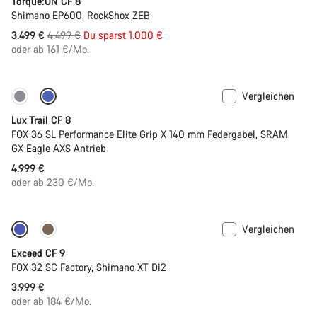
Torque:ON CF 8
Shimano EP600, RockShox ZEB
Ursprungspreis
3.499 €
4.499 €
Du sparst 1.000 €
oder ab 161 €/Mo.
Vergleichen
Neu
Lux Trail CF 8
FOX 36 SL Performance Elite Grip X 140 mm Federgabel, SRAM
GX Eagle AXS Antrieb
4.999 €
oder ab 230 €/Mo.
Vergleichen
Dropper Post
Neu
Exceed CF 9
FOX 32 SC Factory, Shimano XT Di2
3.999 €
oder ab 184 €/Mo.