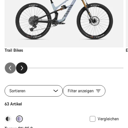
Trail Bikes
E
Sortieren
Filter anzeigen
63 Artikel
Vergleichen
-22%