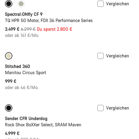
Vergleichen
Nur verfügbar in L | XL
-44%
Spectral:ONfly CF 9
TQ HPR 50 Motor, FOX 36 Performance Series
Ursprungspreis
3.499 €
6.299 €
Du sparst 2.800 €
oder ab 161 €/Mo.
Vergleichen
Stitched 360
Manitou Circus Sport
999 €
oder ab 46 €/Mo.
Vergleichen
Neu
Sender CFR Underdog
Rock Shox BoXXer Select, SRAM Maven
4.999 €