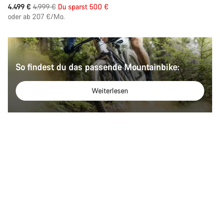
Ursprungspreis
4.499 €
4.999 €
Du sparst 500 €
oder ab 207 €/Mo.
So findest du das passende Mountainbike:
Weiterlesen