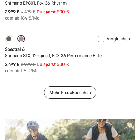
Shimano EP801, Fox 36 Rhythm
Ursprungspreis
3.999 €
4.499 €
Du sparst 500 €
oder ab 184 €/Mo.
Vergleichen
-17%
29er oder Mullet
Spectral 6
Shimano SLX, 12-speed, FOX 36 Performance Elite
Ursprungspreis
2.499 €
2.999 €
Du sparst 500 €
oder ab 115 €/Mo.
Mehr Produkte sehen