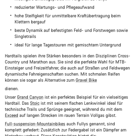
reduzierter Wartungs- und Pflegeaufwand
hohe Steifigkeit für unmittelbare Kraftübertragung beim
Klettern bergauf
beste Dynamik auf befestigten Feld- und Forstwegen sowie
Singletrails
ideal für lange Tagestouren mit gemischtem Untergrund
Hardtails spielen ihre Stärken besonders in den Disziplinen Cross-
Country und Marathon aus. Sie sind die perfekte Wahl für MTB-
Einsteiger und Freizeitfahrer, die auch auf Straßen und Feldwegen
dynamische Fahreigenschaften suchen. Mit schmalen Reifen
können sie sogar als Alternative zum
Gravel Bike
dienen.
Unser
Grand Canyon
ist ein perfektes Beispiel für ein vielseitiges
Hardtail. Das
Stoic
ist mit seinem flachen Lenkwinkel ideal für
technische Trails und Sprünge geeignet, während du mit dem
Exceed
auf langen Strecken im rauen Terrain Vollgas gibst.
Full-suspension-Mountainbikes
auch Fullys genannt, sind
komplett gefedert: Zusätzlich zur Federgabel ist ein Dämpfer am
Hinterbau verbaut. Diese Konstruktion bietet dir: