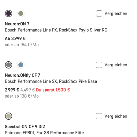
Vergleichen
Neu
Neuron:ON 7
Bosch Performance Line PX, RockShox Psylo Silver RC
Ab 3.999 €
oder ab 184 €/Mo.
Vergleichen
Nur verfügbar in L | XL
-33%
Neuron:ONfly CF 7
Bosch Performance Line SX, RockShox Pike Base
Ursprungspreis
2.999 €
4.499 €
Du sparst 1.500 €
oder ab 138 €/Mo.
Vergleichen
-10%
Spectral:ON CF 9 Di2
Shimano EP801, Fox 38 Performance Elite