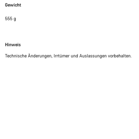
Gewicht
Chat starten
555 g
Schließen
Disclaimer
Hinweis
Technische Änderungen, Irrtümer und Auslassungen vorbehalten.