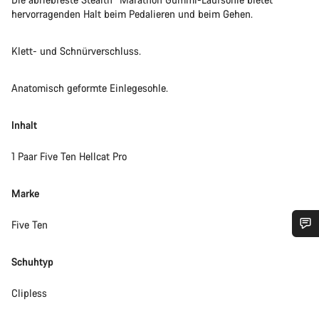
hervorragenden Halt beim Pedalieren und beim Gehen.
Klett- und Schnürverschluss.
Anatomisch geformte Einlegesohle.
Inhalt
1 Paar Five Ten Hellcat Pro
Marke
Five Ten
Benötigst du Hilfe?
Schuhtyp
Unsere Experten stehen dir jetzt im Chat zur Verfügung.
Clipless