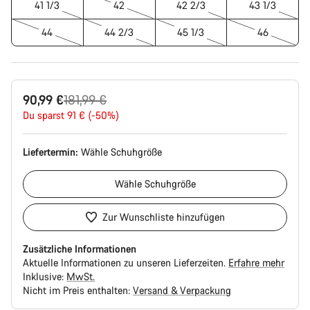
41 1/3
42
42 2/3
43 1/3
44
44 2/3
45 1/3
46
Ursprungspreis
90,99 €
181,99 €
Du sparst 91 € (-50%)
Liefertermin:
Wähle
Schuhgröße
Wähle
Schuhgröße
Zur Wunschliste hinzufügen
Zusätzliche Informationen
Aktuelle Informationen zu unseren Lieferzeiten.
Erfahre mehr
Inklusive:
MwSt.
Nicht im Preis enthalten:
Versand & Verpackung