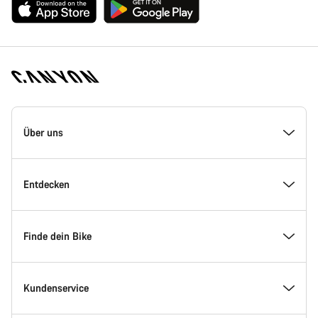
Canyon
Homepage
Über uns
Fußzeile
Inside Canyon
Entdecken
Innovation bei Canyon
Events
Finde dein Bike
Canyon Factory Racing
Canyon Standorte finden
Modellfinder
Kundenservice