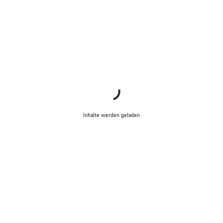
Unsere Experten stehen dir jetzt im Chat zur Verfügung.
Chat starten
Schließen
Inhalte werden geladen