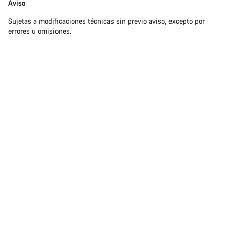
Exención
Aviso
de
Sujetas a modificaciones técnicas sin previo aviso, excepto por
responsabilidades
errores u omisiones.