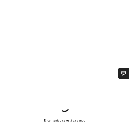
¿Necesitas ayuda?
Nuestros expertos estarán encantados de responder a tus
preguntas.
El contenido se está cargando
Abrir chat