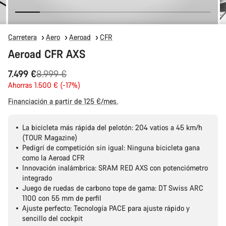
Carretera
Aero
Aeroad
CFR
Aeroad CFR AXS
Precio
7.499 €
8.999 €
original
Ahorras 1.500 € (-17%)
Financiación a partir de 125 €/mes.
La bicicleta más rápida del pelotón: 204 vatios a 45 km/h
(TOUR Magazine)
Pedigrí de competición sin igual: Ninguna bicicleta gana
como la Aeroad CFR
Innovación inalámbrica: SRAM RED AXS con potenciómetro
integrado
Juego de ruedas de carbono tope de gama: DT Swiss ARC
1100 con 55 mm de perfil
Ajuste perfecto: Tecnología PACE para ajuste rápido y
sencillo del cockpit