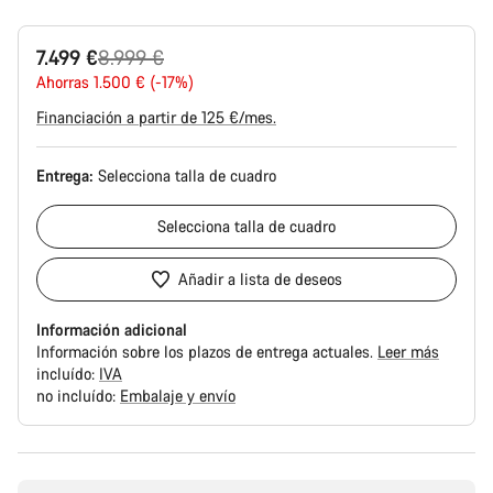
Precio
7.499 €
8.999 €
original
Ahorras 1.500 € (-17%)
Financiación a partir de 125 €/mes.
Entrega:
Selecciona
talla de cuadro
Selecciona
talla de cuadro
Añadir a lista de deseos
Información adicional
Información sobre los plazos de entrega actuales.
Leer más
incluído:
IVA
no incluído:
Embalaje y envío
Motivos
de