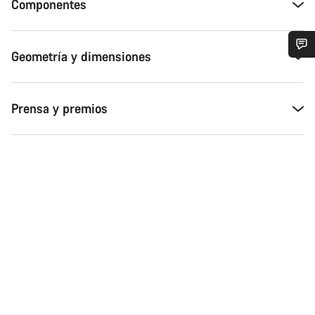
Componentes
Geometría y dimensiones
¿Necesitas ayuda?
Prensa y premios
Nuestros expertos estarán encantados de responder a tus
preguntas.
Abrir chat
Cerrar