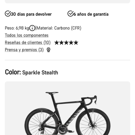
30 días para devolver
6 años de garantía
Peso: 6,98 kg
Material: Carbono (CFR)
Todos los componentes
Reseñas de clientes (10)
Prensa y premios (3)
Configuración
Color:
Sparkle Stealth
del
producto