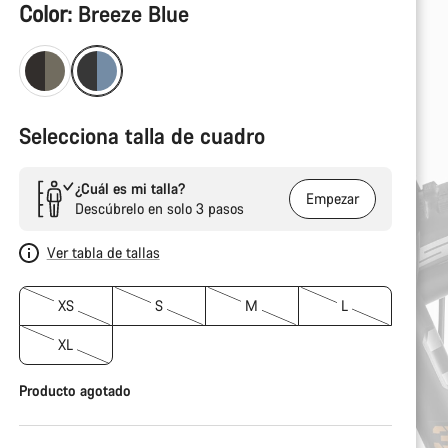
Configuración
Color:
Breeze Blue
del
producto
Selecciona talla de cuadro
¿Cuál es mi talla?
Empezar
Descúbrelo en solo 3 pasos
Ver tabla de tallas
XS
S
M
L
XL
Producto agotado