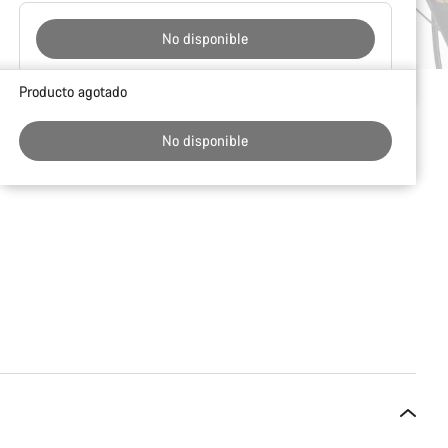
No disponible
Motivos
Producto agotado
de
compra
No disponible