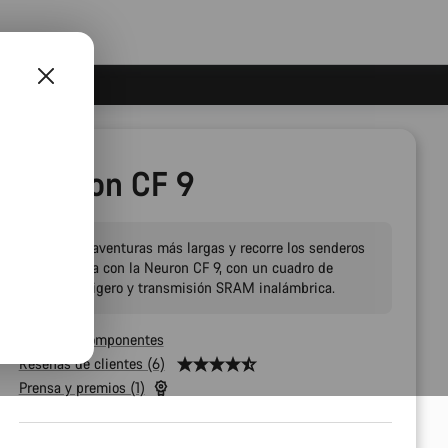
Neuron CF 9
Planifica aventuras más largas y recorre los senderos
de tu zona con la Neuron CF 9, con un cuadro de
carbono ligero y transmisión SRAM inalámbrica.
Todos los componentes
Reseñas de clientes (6)
Prensa y premios (1)