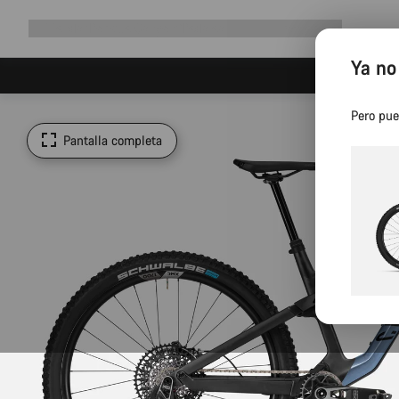
Ampliar
Tienda
¿Por qué Canyon?
Pedalea con nosotros
Servicio
navegación
Ya no
Pero pue
Pantalla completa