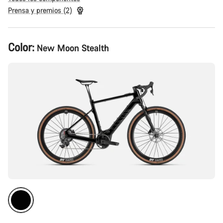
Prensa y premios (2)
Configuración
Color:
New Moon Stealth
del
producto