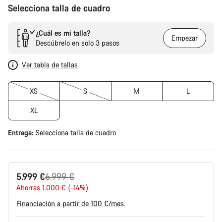
Selecciona talla de cuadro
¿Cuál es mi talla?
Empezar
Descúbrelo en solo 3 pasos
Ver tabla de tallas
XS
S
M
L
XL
Entrega:
Selecciona
talla de cuadro
Precio
5.999 €
6.999 €
original
Ahorras 1.000 € (-14%)
Financiación a partir de 100 €/mes.