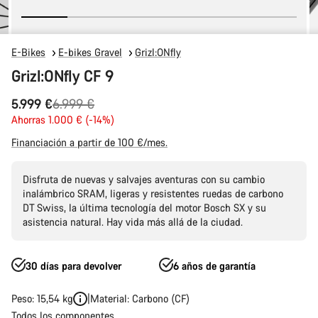
E-Bikes
E-bikes Gravel
Grizl:ONfly
Grizl:ONfly CF 9
Precio
5.999 €
6.999 €
original
Ahorras 1.000 € (-14%)
Financiación a partir de 100 €/mes.
Disfruta de nuevas y salvajes aventuras con su cambio
inalámbrico SRAM, ligeras y resistentes ruedas de carbono
DT Swiss, la última tecnología del motor Bosch SX y su
asistencia natural. Hay vida más allá de la ciudad.
30 días para devolver
6 años de garantía
Peso: 15,54 kg
Material: Carbono (CF)
Todos los componentes