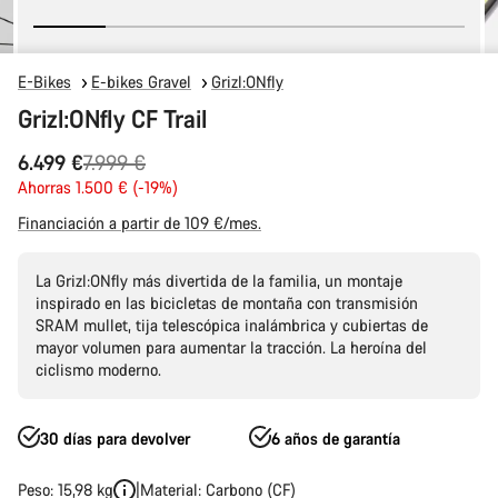
E-Bikes
E-bikes Gravel
Grizl:ONfly
Grizl:ONfly CF Trail
Precio
6.499 €
7.999 €
original
Ahorras 1.500 € (-19%)
Financiación a partir de 109 €/mes.
La Grizl:ONfly más divertida de la familia, un montaje
inspirado en las bicicletas de montaña con transmisión
SRAM mullet, tija telescópica inalámbrica y cubiertas de
mayor volumen para aumentar la tracción. La heroína del
ciclismo moderno.
30 días para devolver
6 años de garantía
Peso: 15,98 kg
Material: Carbono (CF)