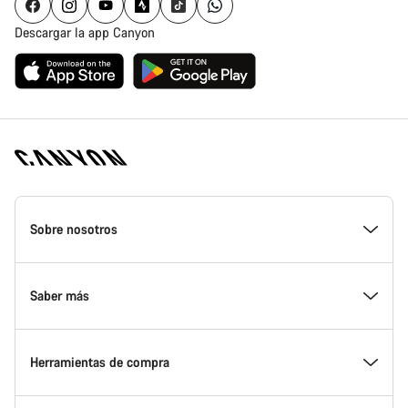
Descargar la app Canyon
Canyon
Homepage
Sobre nosotros
Footer
Conoce Canyon
Saber más
Innovación en Canyon
Eventos
Herramientas de compra