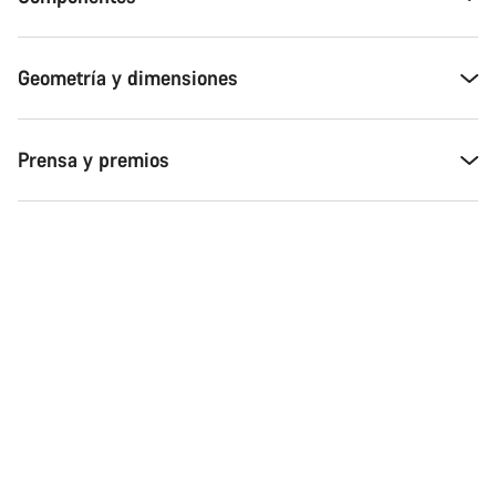
Nuestros expertos estarán encantados de responder a tus
preguntas.
Geometría y dimensiones
Abrir chat
Prensa y premios
Cerrar