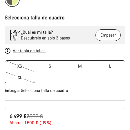
Selecciona talla de cuadro
¿Cuál es mi talla?
Empezar
Descúbrelo en solo 3 pasos
Ver tabla de tallas
XS
S
M
L
XL
Entrega:
Selecciona
talla de cuadro
Precio
6.499 €
7.999 €
original
Ahorras 1.500 € (-19%)