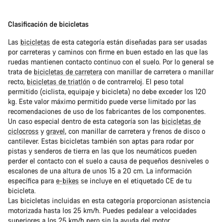
Clasificación de bicicletas
Las
bicicletas
de esta categoría están diseñadas para ser usadas
por carreteras y caminos con firme en buen estado en las que las
ruedas mantienen contacto continuo con el suelo. Por lo general se
trata de
bicicletas de carretera
con manillar de carretera o manillar
recto,
bicicletas de triatlón
o de contrarreloj. El peso total
permitido (ciclista, equipaje y bicicleta) no debe exceder los 120
kg. Este valor máximo permitido puede verse limitado por las
recomendaciones de uso de los fabricantes de los componentes.
Un caso especial dentro de esta categoría son las
bicicletas de
ciclocross
y
gravel
, con manillar de carretera y frenos de disco o
cantilever. Estas bicicletas también son aptas para rodar por
pistas y senderos de tierra en las que los neumáticos pueden
perder el contacto con el suelo a causa de pequeños desniveles o
escalones de una altura de unos 15 a 20 cm. La información
específica para
e-bikes
se incluye en el etiquetado CE de tu
bicicleta.
Las bicicletas incluidas en esta categoría proporcionan asistencia
motorizada hasta los 25 km/h. Puedes pedalear a velocidades
superiores a los 25 km/h pero sin la ayuda del motor.