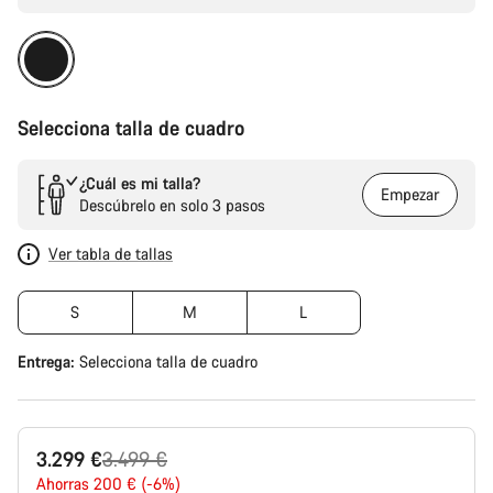
Selecciona talla de cuadro
¿Cuál es mi talla?
Empezar
Descúbrelo en solo 3 pasos
Ver tabla de tallas
S
M
L
Entrega:
Selecciona
talla de cuadro
Precio
3.299 €
3.499 €
original
Ahorras 200 € (-6%)