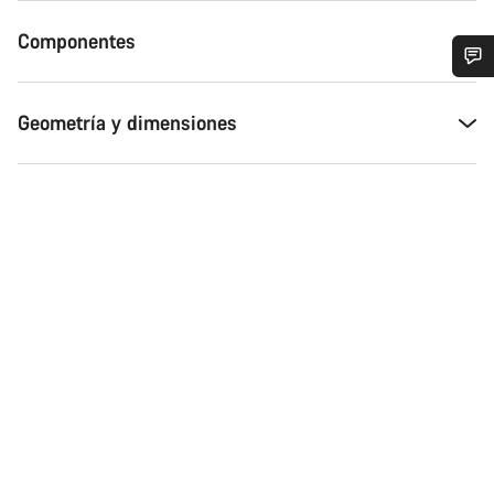
Componentes
¿Necesitas ayuda?
Geometría y dimensiones
Nuestros expertos estarán encantados de responder a tus
preguntas.
Abrir chat
Cerrar