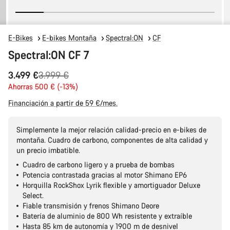
E-Bikes
E-bikes Montaña
Spectral:ON
CF
Spectral:ON CF 7
Precio
3.499 €
3.999 €
original
Ahorras 500 € (-13%)
Financiación a partir de 59 €/mes.
Simplemente la mejor relación calidad-precio en e-bikes de
montaña. Cuadro de carbono, componentes de alta calidad y
un precio imbatible.
Cuadro de carbono ligero y a prueba de bombas
Potencia contrastada gracias al motor Shimano EP6
Horquilla RockShox Lyrik flexible y amortiguador Deluxe
Select.
Fiable transmisión y frenos Shimano Deore
Batería de aluminio de 800 Wh resistente y extraíble
Hasta 85 km de autonomía y 1900 m de desnivel