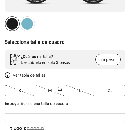
Selecciona talla de cuadro
¿Cuál es mi talla?
Empezar
Descúbrelo en solo 3 pasos
Ver tabla de tallas
S
M
L
XL
Entrega:
Selecciona
talla de cuadro
Precio
3.499 €
3.999 €