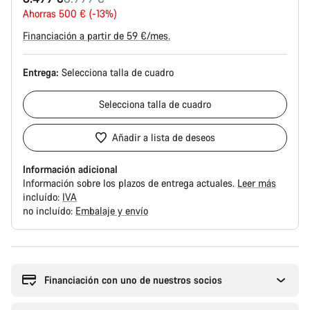
original
Ahorras 500 € (-13%)
Financiación a partir de 59 €/mes.
Entrega:
Selecciona
talla de cuadro
Selecciona
talla de cuadro
Añadir a lista de deseos
Información adicional
Información sobre los plazos de entrega actuales.
Leer más
incluído:
IVA
no incluído:
Embalaje y envío
Motivos
de
compra
Financiación con uno de nuestros socios