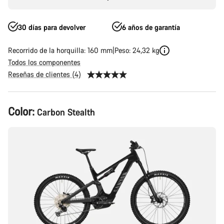
30 días para devolver
6 años de garantía
Recorrido de la horquilla: 160 mm
Peso: 24,32 kg
Todos los componentes
Reseñas de clientes (4)
Configuración
Color:
Carbon Stealth
del
producto