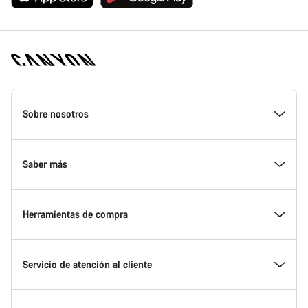
Canyon
Homepage
Sobre nosotros
Footer
Conoce Canyon
Saber más
Innovación en Canyon
Eventos
Herramientas de compra
Canyon Factory Racing
Encuentra un punto de servicio Canyon
Encuentra tu bicicleta
Servicio de atención al cliente