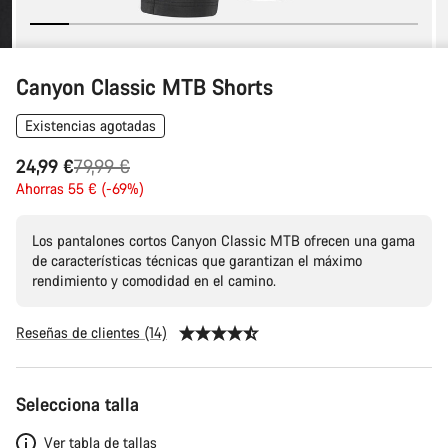
Canyon Classic MTB Shorts
Existencias agotadas
Precio
24,99 €
79,99 €
original
Ahorras 55 € (-69%)
Los pantalones cortos Canyon Classic MTB ofrecen una gama
de características técnicas que garantizan el máximo
rendimiento y comodidad en el camino.
Reseñas de clientes (14)
Configuración
Selecciona talla
del
producto
Ver tabla de tallas