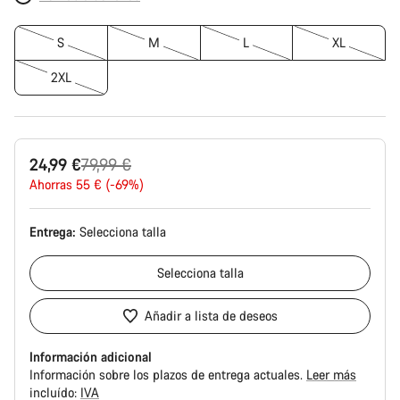
S
M
L
XL
2XL
Precio
24,99 €
79,99 €
original
Ahorras 55 € (-69%)
Entrega:
Selecciona
talla
Selecciona
talla
Añadir a lista de deseos
Información adicional
Información sobre los plazos de entrega actuales.
Leer más
incluído:
IVA