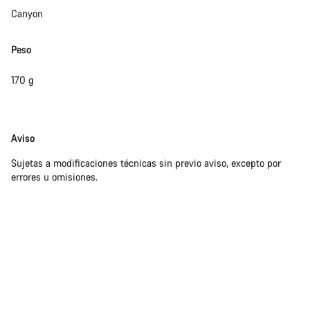
Canyon
Peso
170 g
Exención
Aviso
de
Sujetas a modificaciones técnicas sin previo aviso, excepto por
responsabilidades
errores u omisiones.