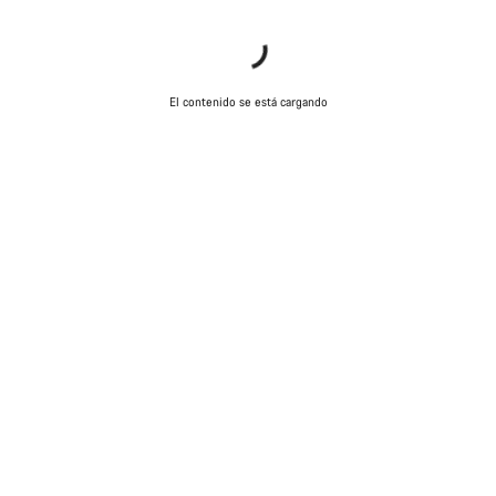
preguntas.
Abrir chat
El contenido se está cargando
Cerrar