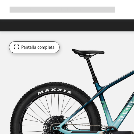
Ampliar
Tienda
¿Por qué Canyon?
Pedalea con nosotros
Servicio
navegación
Pantalla completa