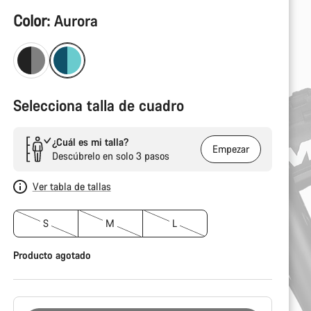
Configuración
Color:
Aurora
del
producto
Selecciona talla de cuadro
¿Cuál es mi talla?
Empezar
Descúbrelo en solo 3 pasos
Ver tabla de tallas
S
M
L
Producto agotado