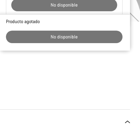
No disponible
Motivos
Producto agotado
de
compra
No disponible