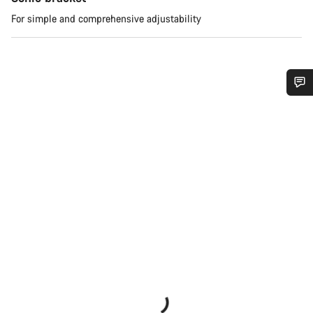
For simple and comprehensive adjustability
¿Necesitas ayuda?
Nuestros expertos estarán encantados de responder a tus
preguntas.
Abrir chat
Cerrar