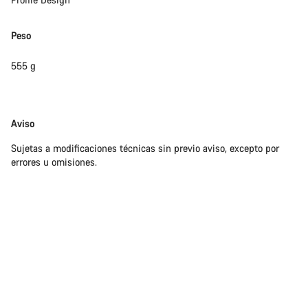
Peso
555 g
Exención
Aviso
de
Sujetas a modificaciones técnicas sin previo aviso, excepto por
responsabilidades
errores u omisiones.