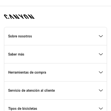
Canyon
Homepage
Sobre nosotros
Footer
Conoce Canyon
Saber más
Innovación en Canyon
Eventos
Herramientas de compra
Canyon Factory Racing
Encuentra un punto de servicio Canyon
Encuentra tu bicicleta
Servicio de atención al cliente
Premios
Equipos, deportistas y ciclistas
Bicicletas disponibles
Centro de ayuda
Tipos de bicicletas