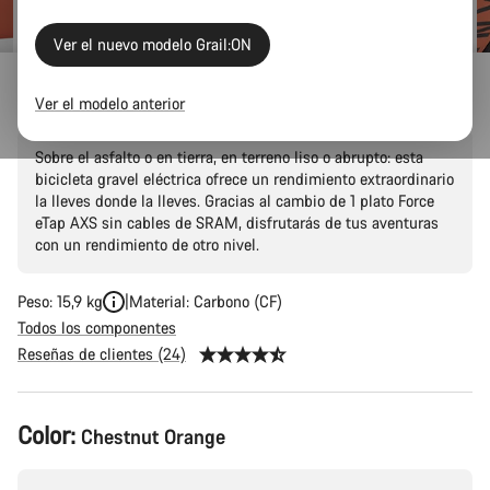
Ver el nuevo modelo Grail:ON
Grail:ON CF 8 eTap
Ver el modelo anterior
Sobre el asfalto o en tierra, en terreno liso o abrupto: esta
bicicleta gravel eléctrica ofrece un rendimiento extraordinario
la lleves donde la lleves. Gracias al cambio de 1 plato Force
eTap AXS sin cables de SRAM, disfrutarás de tus aventuras
con un rendimiento de otro nivel.
Peso: 15,9 kg
Material: Carbono (CF)
Todos los componentes
Reseñas de clientes (24)
Configuración
Color:
Chestnut Orange
del
producto