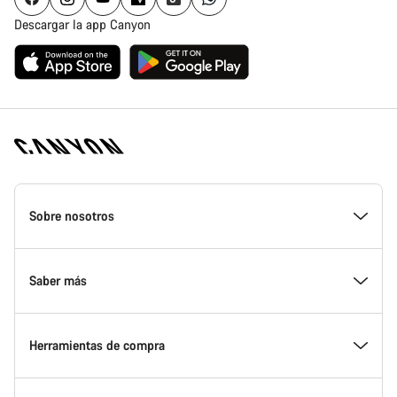
Descargar la app Canyon
Canyon
Homepage
Sobre nosotros
Footer
Conoce Canyon
Saber más
Innovación en Canyon
Eventos
Herramientas de compra