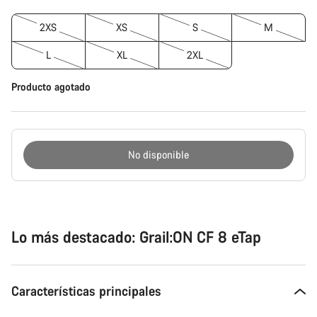
2XS
XS
S
M
L
XL
2XL
Producto agotado
No disponible
Motivos
de
compra
Lo más destacado: Grail:ON CF 8 eTap
Características principales