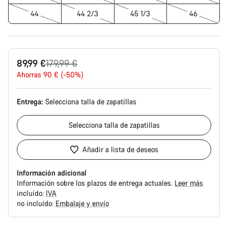
44
44 2/3
45 1/3
46
Precio
89,99 €
179,99 €
original
Ahorras 90 € (-50%)
Entrega:
Selecciona
talla de zapatillas
Selecciona
talla de zapatillas
Añadir a lista de deseos
Información adicional
Información sobre los plazos de entrega actuales.
Leer más
incluído:
IVA
no incluído:
Embalaje y envío