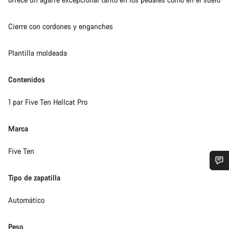
Cierre con cordones y enganches
Plantilla moldeada
Contenidos
1 par Five Ten Hellcat Pro
Marca
Five Ten
Tipo de zapatilla
¿Necesitas ayuda?
Automático
Nuestros expertos estarán encantados de responder a tus
preguntas.
Peso