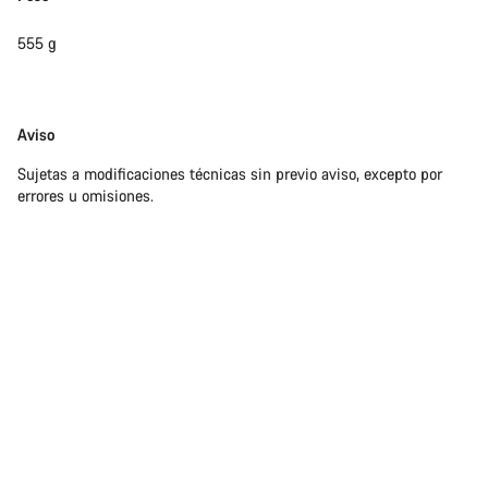
555 g
Abrir chat
Cerrar
Exención
Aviso
de
Sujetas a modificaciones técnicas sin previo aviso, excepto por
responsabilidades
errores u omisiones.