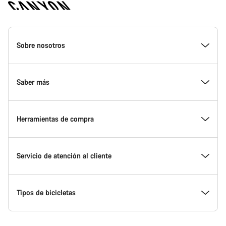
Canyon
Homepage
Sobre nosotros
Footer
Conoce Canyon
Saber más
Innovación en Canyon
Eventos
Herramientas de compra
Canyon Factory Racing
Encuentra un punto de servicio Canyon
Encuentra tu bicicleta
Servicio de atención al cliente
Premios
Equipos, deportistas y ciclistas
Bicicletas disponibles
Centro de ayuda
Tipos de bicicletas