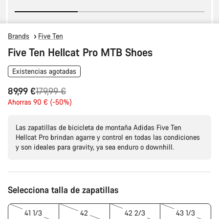
Brands
Five Ten
Five Ten Hellcat Pro MTB Shoes
Existencias agotadas
Precio
89,99 €
179,99 €
original
Ahorras 90 € (-50%)
Las zapatillas de bicicleta de montaña Adidas Five Ten
Hellcat Pro brindan agarre y control en todas las condiciones
y son ideales para gravity, ya sea enduro o downhill.
Configuración
Selecciona talla de zapatillas
del
producto
41 1/3
42
42 2/3
43 1/3