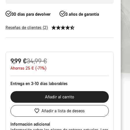
30 días para devolver
3 años de garantía
Reseñas de clientes (2)
Configuración
del
producto
Precio
9,99 €
34,99 €
original
Ahorras 25 € (-71%)
Entrega en 3-10 días laborables
Añadir al carrito
Añadir a lista de deseos
Información adicional
Información sobre los plazos de entrega actuales.
Leer