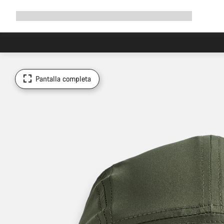
Ampliar
Tienda
¿Por qué Canyon?
Pedalea con nosotros
Servicio
navegación
Pantalla completa