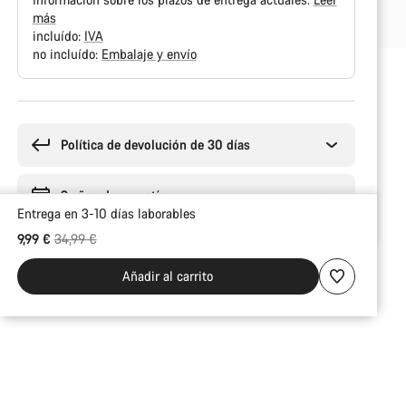
más
incluído:
IVA
no incluído:
Embalaje y envío
Motivos
de
compra
Política de devolución de 30 días
3 años de garantía
Entrega en 3-10 días laborables
Precio original
9,99 €
34,99 €
Añadir al carrito