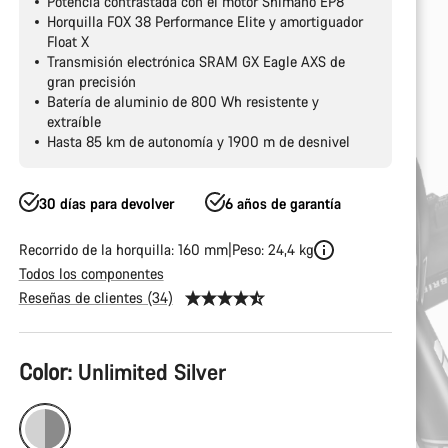
Potencia contrastada con el motor Shimano EP8
Horquilla FOX 38 Performance Elite y amortiguador
Float X
Transmisión electrónica SRAM GX Eagle AXS de
gran precisión
Batería de aluminio de 800 Wh resistente y
extraíble
Hasta 85 km de autonomía y 1900 m de desnivel
30 días para devolver
6 años de garantía
Recorrido de la horquilla: 160 mm
Peso: 24,4 kg
Todos los componentes
Reseñas de clientes (34)
Configuración
Color:
Unlimited Silver
del
producto