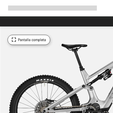
Ampliar
Tienda
¿Por qué Canyon?
Pedalea con nosotros
Servicio
navegación
Pantalla completa