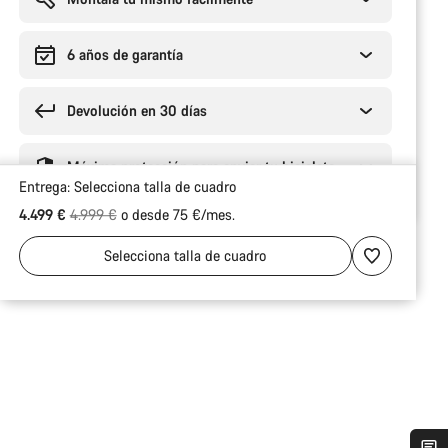
6 años de garantía
Devolución en 30 días
Máxima protección para enviar tu bicicleta
Entrega:
Selecciona
talla de cuadro
Precio original
4.499 €
4.999 €
o desde 75 €/mes.
Selecciona
talla de cuadro