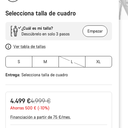
Selecciona talla de cuadro
¿Cuál es mi talla?
Empezar
Descúbrelo en solo 3 pasos
Ver tabla de tallas
S
M
L
XL
Entrega:
Selecciona
talla de cuadro
Precio
4.499 €
4.999 €
original
Ahorras 500 € (-10%)
Financiación a partir de 75 €/mes.