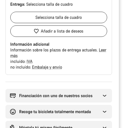
Entrega:
Selecciona
talla de cuadro
Selecciona
talla de cuadro
Añadir a lista de deseos
Información adicional
Información sobre los plazos de entrega actuales.
Leer
más
incluído:
IVA
no incluído:
Embalaje y envío
Motivos
de
compra
Financiación con uno de nuestros socios
Recoge tu bicicleta totalmente montada
Móntala tú mismo fácilmente